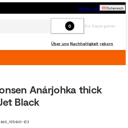
Händler Login
Österreich
0
Zur Kasse gehen
Über uns
Nachhaltigkeit
reborn
onsen Anárjohka thick
Jet Black
5460
_
105460-123