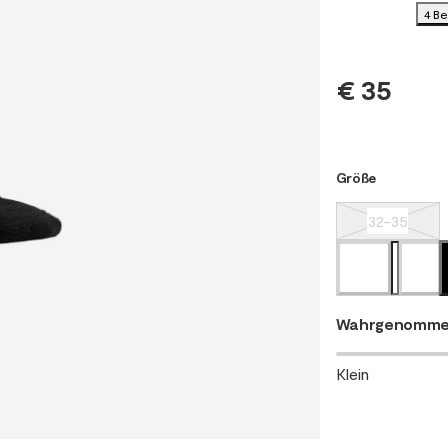
4 B
€ 35
Größe
32-35
Wahrgenomme
Klein