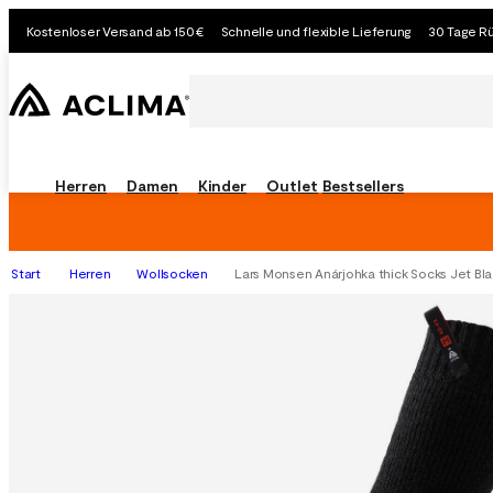
Kostenloser Versand ab 150€
Schnelle und flexible Lieferung
30 Tage R
Herren
Damen
Kinder
Outlet
Bestsellers
Start
Herren
Wollsocken
Lars Monsen Anárjohka thick Socks Jet Bl