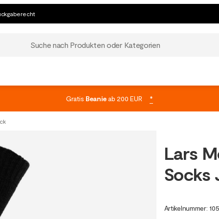
ückgaberecht
Suche nach Produkten oder Kategorien
Gratis
Beanie
ab 200 EUR
*
ack
Lars M
Socks 
Artikelnummer
:
10