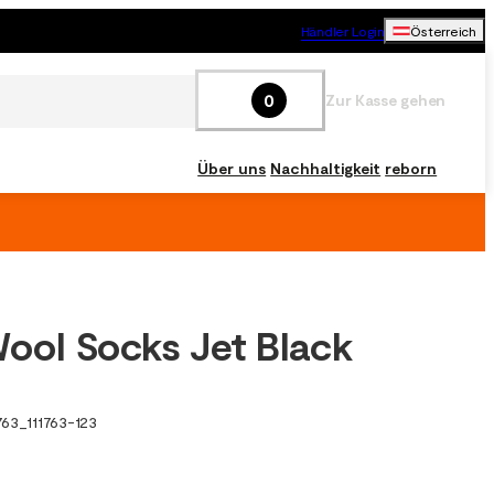
Händler Login
Österreich
0
Zur Kasse gehen
Über uns
Nachhaltigkeit
reborn
Wool Socks Jet Black
763
_
111763-123