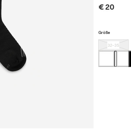
€ 20
Größe
32-35