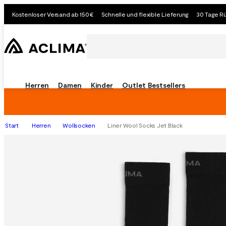
Kostenloser Versand ab 150€
Schnelle und flexible Lieferung
30 Tage R
Herren
Damen
Kinder
Outlet
Bestsellers
Start
Herren
Wollsocken
Liner Wool Socks Jet Black