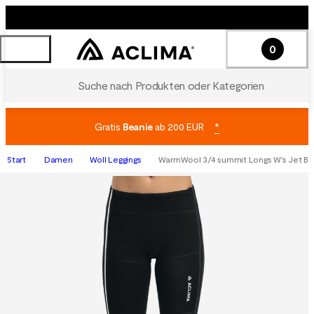
0
Suche nach Produkten oder Kategorien
Gratis
Beanie
ab 200 EUR
*
Start
Damen
Woll Leggings
WarmWool 3/4 summit Longs W's Jet Bl