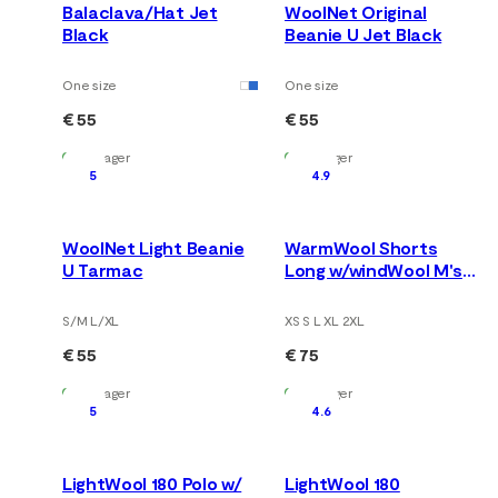
Balaclava/Hat Jet
WoolNet Original
Black
Beanie U Jet Black
One size
One size
€ 55
€ 55
Auf Lager
Auf Lager
5
4.9
WoolNet Light Beanie
WarmWool Shorts
U Tarmac
Long w/windWool M's
V2 Jet Black/Marengo
S/M L/XL
XS S L XL 2XL
€ 55
€ 75
Auf Lager
Auf Lager
5
4.6
LightWool 180 Polo w/
LightWool 180