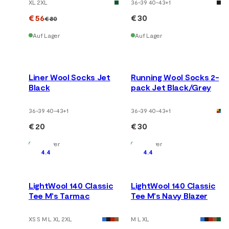
XL 2XL
36-39 40-43
+
1
€ 56
€ 30
€ 80
Auf Lager
Auf Lager
Liner Wool Socks Jet
Running Wool Socks 2-
Black
pack Jet Black/Grey
36-39 40-43
+
1
36-39 40-43
+
1
€ 20
€ 30
Auf Lager
Auf Lager
4.4
4.4
LightWool 140 Classic
LightWool 140 Classic
Tee M's Tarmac
Tee M's Navy Blazer
XS S M L XL 2XL
M L XL