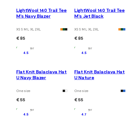
LightWool 140 Trail Tee
LightWool 140 Trail Tee
M's Navy Blazer
M's Jet Black
XS S M L XL 2XL
XS S M L XL 2XL
€ 85
€ 85
Auf Lager
Auf Lager
4.5
4.5
Flat Knit Balaclava Hat
Flat Knit Balaclava Hat
U Navy Blazer
U Nature
One size
One size
€ 55
€ 55
Auf Lager
Auf Lager
4.5
4.7