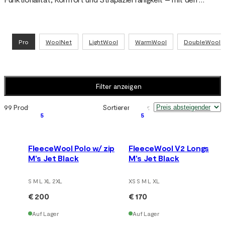
natürlichen Eigenschaften von Merinowolle für Wärme, 
Feuchtigkeitsregulierung und reduzierte Geruchsbildung. Über 
Jahrzehnte unter nordischen Bedingungen getestet und von 
Pro
WoolNet
LightWool
WarmWool
DoubleWool
Streitkräften, Polizei und Rettungsdiensten verwendet.
Filter anzeigen
99 Produkte
Sortieren nach
:
5
5
FleeceWool Polo w/ zip
FleeceWool V2 Longs
M's Jet Black
M's Jet Black
S M L XL 2XL
XS S M L XL
€ 200
€ 170
Auf Lager
Auf Lager