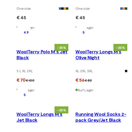
One size
One size
€ 45
€ 45
Auf Lager
Auf Lager
4.9
5
-30%
-30%
WoolTerry Polo M's Jet
WoolTerry Longs M's
Black
Olive Night
S L XL 2XL
XL 2XL 3XL
€ 70
€ 56
€ 100
€ 80
Auf Lager
Auf Lager
5
-30%
WoolTerry Longs M's
Running Wool Socks 2-
Jet Black
pack Grey/Jet Black