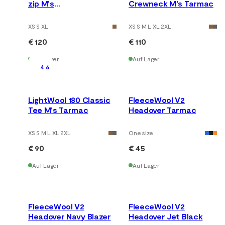
zip M's
Crewneck M's Tarmac
Tarmac/Marengo
XS S XL
XS S M L XL 2XL
€ 120
€ 110
Auf Lager
Auf Lager
4.6
LightWool 180 Classic
FleeceWool V2
Tee M's Tarmac
Headover Tarmac
XS S M L XL 2XL
One size
€ 90
€ 45
Auf Lager
Auf Lager
FleeceWool V2
FleeceWool V2
Headover Navy Blazer
Headover Jet Black