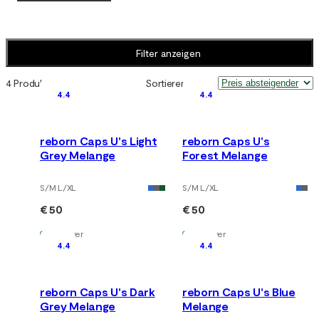
Filter anzeigen
4 Produkte
Sortieren nach
:
4.4
4.4
reborn Caps U's Light
reborn Caps U's
Grey Melange
Forest Melange
S/M L/XL
S/M L/XL
€ 50
€ 50
Auf Lager
Auf Lager
4.4
4.4
reborn Caps U's Dark
reborn Caps U's Blue
Grey Melange
Melange