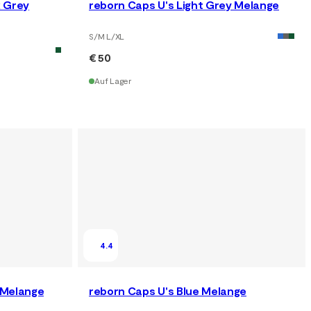
k Grey
reborn Caps U's Light Grey Melange
S/M L/XL
€ 50
Auf Lager
4.4
 Melange
reborn Caps U's Blue Melange