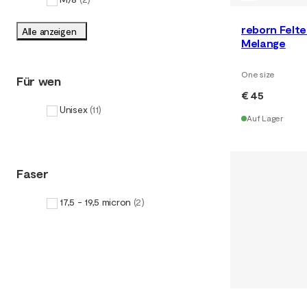
reborn Felt
Alle anzeigen
Melange
One size
Für wen
€ 45
Unisex
(
11
)
Auf Lager
Faser
17,5 - 19,5 micron
(
2
)