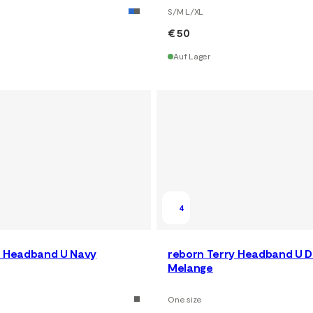
S/M L/XL
€ 50
Auf Lager
4
y Headband U Navy
reborn Terry Headband U D
Melange
One size