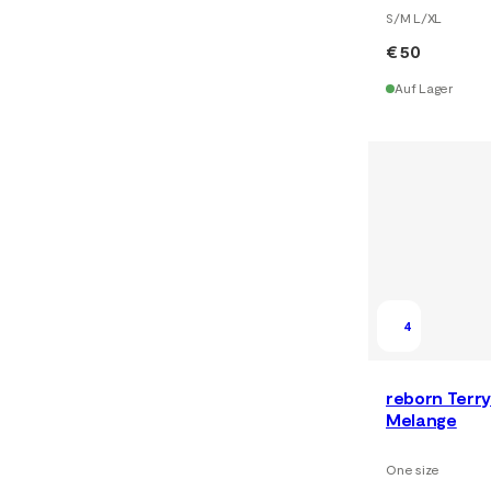
S/M L/XL
€ 50
Auf Lager
4
reborn Terr
Melange
One size