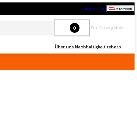
Händler Login
Österreich
0
Zur Kasse gehen
Über uns
Nachhaltigkeit
reborn