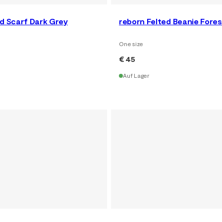
ed Scarf Dark Grey
reborn Felted Beanie Fore
One size
€ 45
Auf Lager