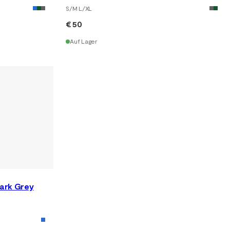
S/M L/XL
€ 50
Auf Lager
ark Grey