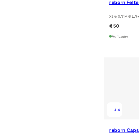
reborn Felt
XS/6 S/7 M/8 L/9
€ 50
Auf Lager
4.4
reborn Caps