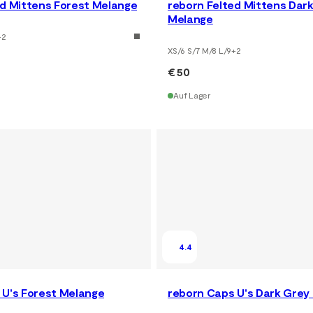
ed Mittens Forest Melange
reborn Felted Mittens Dar
Melange
+
2
XS/6 S/7 M/8 L/9
+
2
€ 50
Auf Lager
4.4
 U's Forest Melange
reborn Caps U's Dark Grey