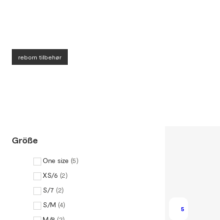
reborn tilbehør
Größe
One size
(
5
)
XS/6
(
2
)
S/7
(
2
)
S/M
(
4
)
5
M/8
(
2
)