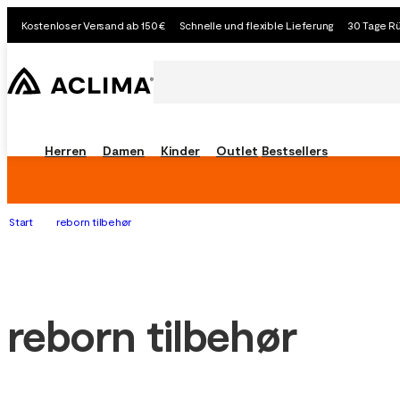
Kostenloser Versand ab 150€
Schnelle und flexible Lieferung
30 Tage R
Herren
Damen
Kinder
Outlet
Bestsellers
Start
reborn tilbehør
reborn tilbehør