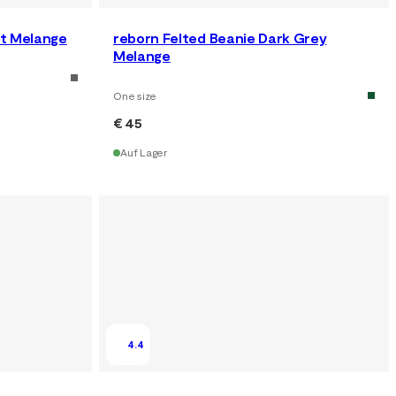
st Melange
reborn Felted Beanie Dark Grey
Melange
One size
€ 45
Auf Lager
4.4