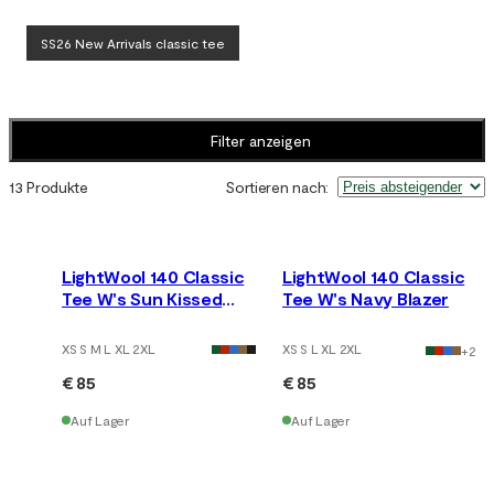
SS26 New Arrivals classic tee
Filter anzeigen
13 Produkte
Sortieren nach
:
LightWool 140 Classic
LightWool 140 Classic
Tee W's Sun Kissed
Tee W's Navy Blazer
Coral
XS S M L XL 2XL
XS S L XL 2XL
+
2
€ 85
€ 85
Auf Lager
Auf Lager