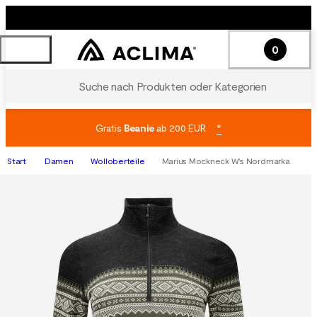
0
Suche nach Produkten oder Kategorien
Gratis
Beanie
ab 200 EUR
*
Start
Damen
Wolloberteile
Marius Mockneck W's Nordmarka