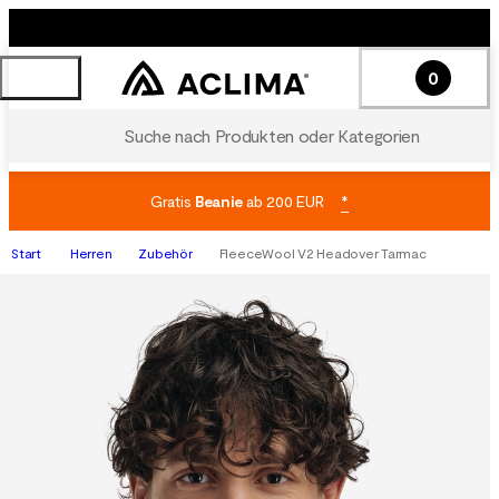
0
Suche nach Produkten oder Kategorien
Gratis
Beanie
ab 200 EUR
*
Start
Herren
Zubehör
FleeceWool V2 Headover Tarmac