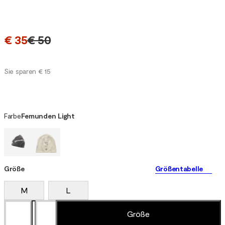
€ 35
€ 50
Sie sparen € 15
Farbe
Femunden Light
Größe
Größentabelle
M
L
Größe