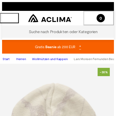
0
Suche nach Produkten oder Kategorien
Gratis
Beanie
ab 200 EUR
*
Start
Herren
Wollmützen und Kappen
Lars Monsen Femunden Bean
-30%