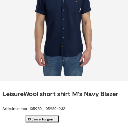
LeisureWool short shirt M's Navy Blazer
Artikelnummer
:
105980
_
105980-232
13 Bewertungen