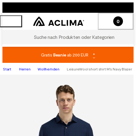
0
Suche nach Produkten oder Kategorien
Gratis
Beanie
ab 200 EUR
*
Start
Herren
Wollhemden
LeisureWool short shirt M's Navy Blazer