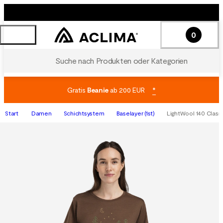
0
Suche nach Produkten oder Kategorien
Gratis
Beanie
ab 200 EUR
*
Start
Damen
Schichtsystem
Baselayer (1st)
LightWool 140 Classi