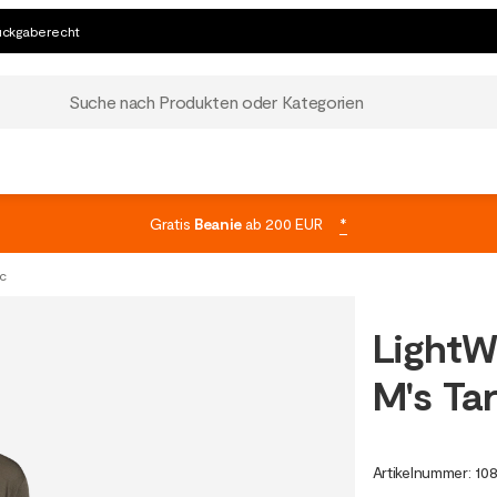
ückgaberecht
Suche nach Produkten oder Kategorien
Gratis
Beanie
ab 200 EUR
*
c
LightW
M's Ta
Artikelnummer
:
10