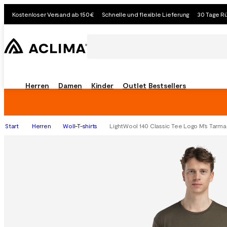
Kostenloser Versand ab 150€
Schnelle und flexible Lieferung
30 Tage R
Herren
Damen
Kinder
Outlet
Bestsellers
Start
Herren
Woll-T-shirts
LightWool 140 Classic Tee Logo M's Tarma