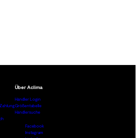
Über Aclima
Händler Login
Zahlung
Größentabelle
Händlersuche
ch
Facebook
Instagram