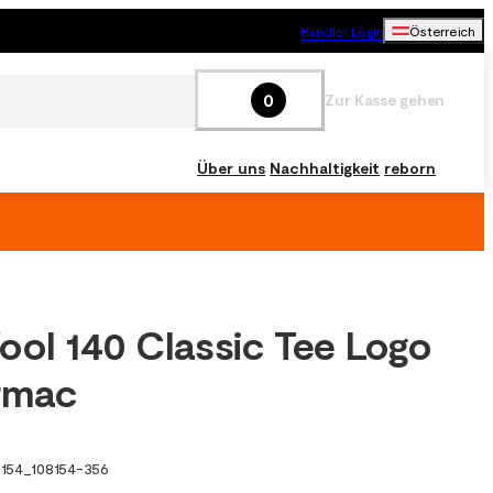
Händler Login
Österreich
0
Zur Kasse gehen
Über uns
Nachhaltigkeit
reborn
ool 140 Classic Tee Logo
rmac
8154
_
108154-356