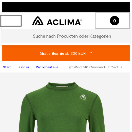
0
Suche nach Produkten oder Kategorien
Gratis
Beanie
ab 200 EUR
*
Start
Kinder
Wolloberteile
LightWool 140 Crewneck Jr Cactus