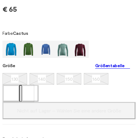
€ 65
Farbe
Cactus
Größe
Größentabelle
130
140
150
160
Nicht auf Lager – Wählen Sie eine andere Größe