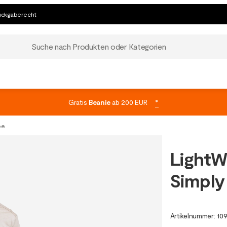
ückgaberecht
Suche nach Produkten oder Kategorien
Gratis
Beanie
ab 200 EUR
*
pe
LightW
Simply
Artikelnummer
:
10