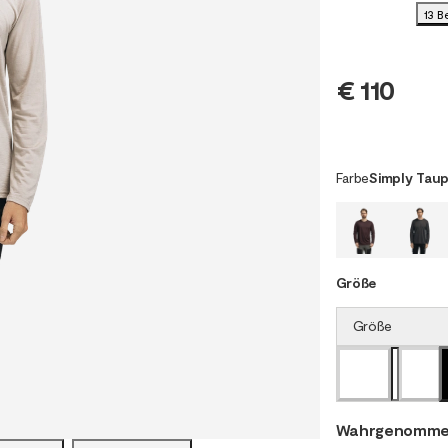
13 
€ 110
Farbe
Simply Tau
Größe
Größe
Wahrgenomme