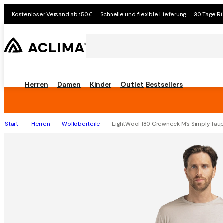
Kostenloser Versand ab 150€
Schnelle und flexible Lieferung
30 Tage R
Herren
Damen
Kinder
Outlet
Bestsellers
Start
Herren
Wolloberteile
LightWool 180 Crewneck M's Simply Tau