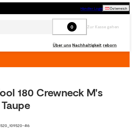
Händler Login
Österreich
0
Zur Kasse gehen
Über uns
Nachhaltigkeit
reborn
ool 180 Crewneck M's
 Taupe
9520
_
109520-416