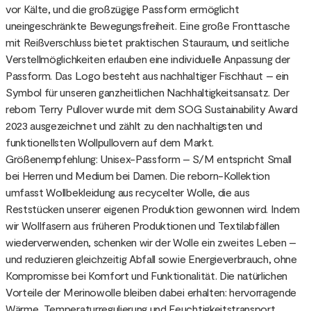
vor Kälte, und die großzügige Passform ermöglicht
uneingeschränkte Bewegungsfreiheit. Eine große Fronttasche
mit Reißverschluss bietet praktischen Stauraum, und seitliche
Verstellmöglichkeiten erlauben eine individuelle Anpassung der
Passform. Das Logo besteht aus nachhaltiger Fischhaut – ein
Symbol für unseren ganzheitlichen Nachhaltigkeitsansatz. Der
reborn Terry Pullover wurde mit dem SOG Sustainability Award
2023 ausgezeichnet und zählt zu den nachhaltigsten und
funktionellsten Wollpullovern auf dem Markt.
Größenempfehlung: Unisex-Passform – S/M entspricht Small
bei Herren und Medium bei Damen. Die reborn-Kollektion
umfasst Wollbekleidung aus recycelter Wolle, die aus
Reststücken unserer eigenen Produktion gewonnen wird. Indem
wir Wollfasern aus früheren Produktionen und Textilabfällen
wiederverwenden, schenken wir der Wolle ein zweites Leben –
und reduzieren gleichzeitig Abfall sowie Energieverbrauch, ohne
Kompromisse bei Komfort und Funktionalität. Die natürlichen
Vorteile der Merinowolle bleiben dabei erhalten: hervorragende
Wärme, Temperaturregulierung und Feuchtigkeitstransport.