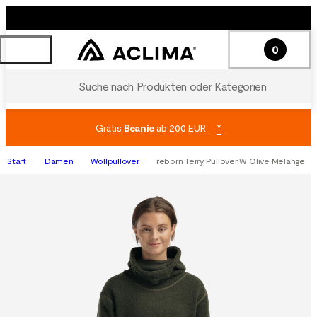
0
Suche nach Produkten oder Kategorien
Gratis
Beanie
ab 200 EUR
*
Start
Damen
Wollpullover
reborn Terry Pullover W Olive Melange