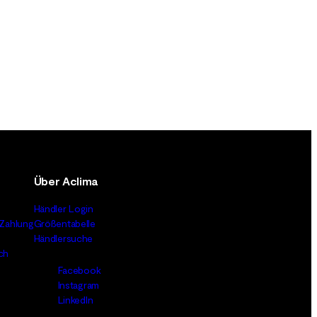
Über Aclima
Händler Login
Zahlung
Größentabelle
Händlersuche
ch
Facebook
Instagram
LinkedIn