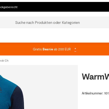
ückgaberecht
Suche nach Produkten oder Kategorien
Gratis
Beanie
ab 200 EUR
*
ck Ch
WarmW
Artikelnummer
:
101