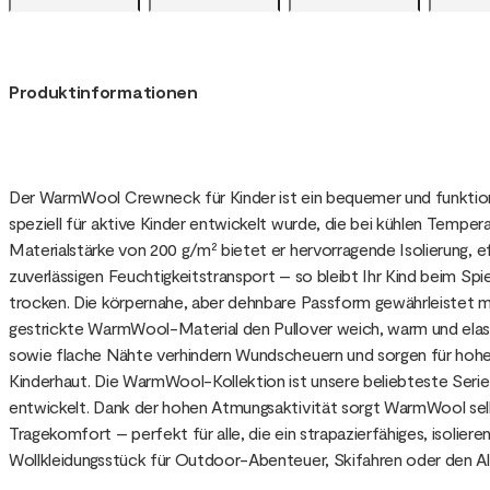
Produktinformationen
Der WarmWool Crewneck für Kinder ist ein bequemer und funktione
speziell für aktive Kinder entwickelt wurde, die bei kühlen Temp
Materialstärke von 200 g/m² bietet er hervorragende Isolierung, e
zuverlässigen Feuchtigkeitstransport – so bleibt Ihr Kind beim Sp
trocken. Die körpernahe, aber dehnbare Passform gewährleistet 
gestrickte WarmWool-Material den Pullover weich, warm und elast
sowie flache Nähte verhindern Wundscheuern und sorgen für hoh
Kinderhaut. Die WarmWool-Kollektion ist unsere beliebteste Serie
entwickelt. Dank der hohen Atmungsaktivität sorgt WarmWool sel
Tragekomfort – perfekt für alle, die ein strapazierfähiges, isolie
Wollkleidungsstück für Outdoor-Abenteuer, Skifahren oder den Al