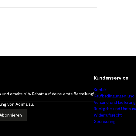
Kundenservice
Kontakt
 und erhalte 10% Rabatt auf deine erste Bestellung!
Kaufbedingungen und 
Versand und Lieferung
rung
von Aclima zu.
Rückgabe und Umtaus
Abonnieren
Widerrufsrecht
Sponsoring