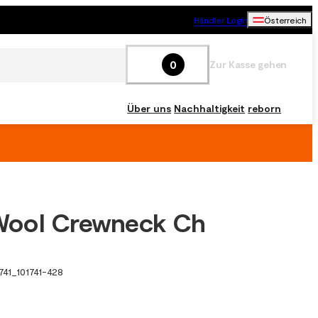
Händler Login
Österreich
0
Zur Kasse gehen
Über uns
Nachhaltigkeit
reborn
ool Crewneck Ch
741
_
101741-428