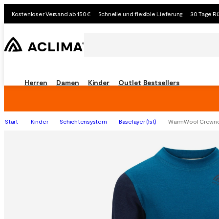
Kostenloser Versand ab 150€
Schnelle und flexible Lieferung
30 Tage R
Herren
Damen
Kinder
Outlet
Bestsellers
Start
Kinder
Schichtensystem
Baselayer (1st)
WarmWool Crewne