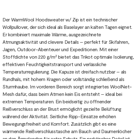
Der WarmWool Hoodsweater w/ Zip ist ein technischer
Wollpullover, der sich ideal als Baselayer an kalten Tagen eignet.
Er kombiniert maximale Wärme, ausgezeichnete
Atmungsaktivität und clevere Details – perfekt für Skifahren,
Jagen, Outdoor-Abenteuer und Expeditionen. Mit einer
Stoffdichte von 220 g/m² bietet das Trikot optimale Isolierung,
effektiven Feuchtigkeitstransport und verlässliche
Temperaturregulierung. Die Kapuze ist dreifach nutzbar – als
Rundhals, mit hohem Kragen oder vollständig schließend als
Sturmhaube. Im vorderen Bereich sorgt integriertes WoolNet-
Mesh dafür, dass beim Atmen kein Eis entsteht – ideal bei
extremen Temperaturen. Ein beidseitig zu öffnender
Reißverschluss an der Brust ermöglicht gezielte Belüftung
während der Aktivität. Seitliche Ripp-Einsätze erhöhen
Bewegungsfreiheit und Komfort. Zusätzlich gibt es eine
wärmende Reißverschlusstasche am Bauch und Daumenlöcher
an den Ärmelenden für extra Schutz. Ein praktisches Detail ist