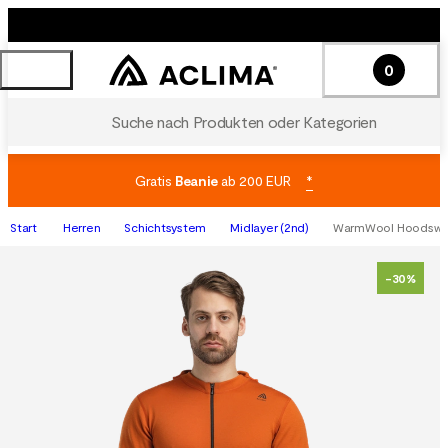
0
Suche nach Produkten oder Kategorien
Gratis
Beanie
ab 200 EUR
*
Start
Herren
Schichtsystem
Midlayer (2nd)
WarmWool Hoodsweat
-30%