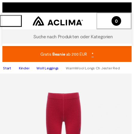
0
Suche nach Produkten oder Kategorien
Gratis
Beanie
ab 200 EUR
*
Start
Kinder
Woll Leggings
WarmWool Longs Ch Jester Red