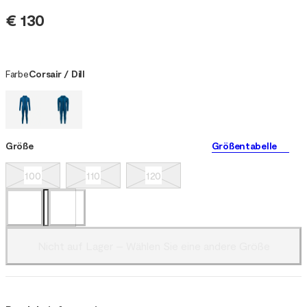
€ 130
Farbe
Corsair / Dill
Größe
Größentabelle
100
110
120
Nicht auf Lager – Wählen Sie eine andere Größe