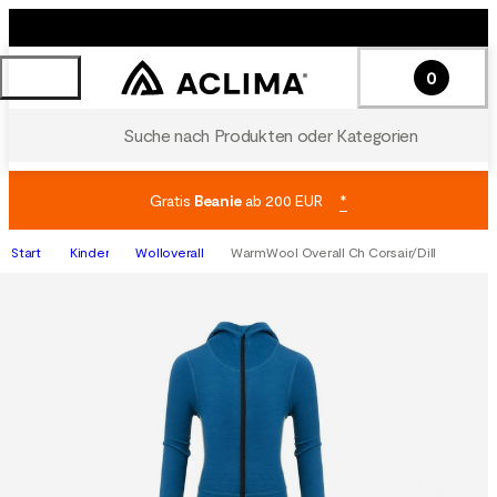
0
Suche nach Produkten oder Kategorien
Gratis
Beanie
ab 200 EUR
*
Start
Kinder
Wolloverall
WarmWool Overall Ch Corsair/Dill