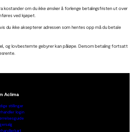
tra kostander om du ikke ønsker å forlenge betalingsfristen ut over
omføres ved kjøpet.
. Hvis du ikke aksepterer adressen som hentes opp må du betale
rsel, og lovbestemte gebyrer kan påløpe. Dersom betaling fortsatt
esrente.
m Aclima
dige stillinger
rhandler login
ørrelsesguide
gersalg
rhandlerkart