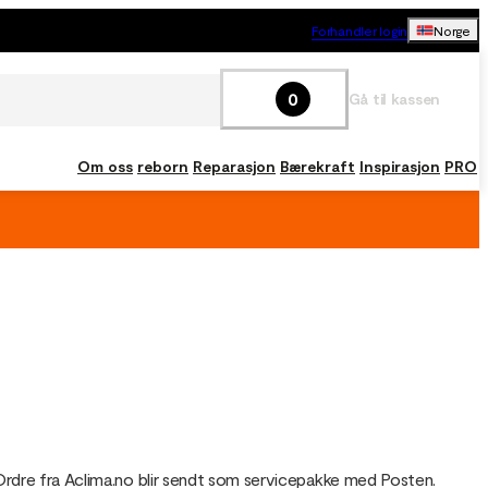
Forhandler login
Norge
0
Gå til kassen
Om oss
reborn
Reparasjon
Bærekraft
Inspirasjon
PRO
ger. Ordre fra Aclima.no blir sendt som servicepakke med Posten.