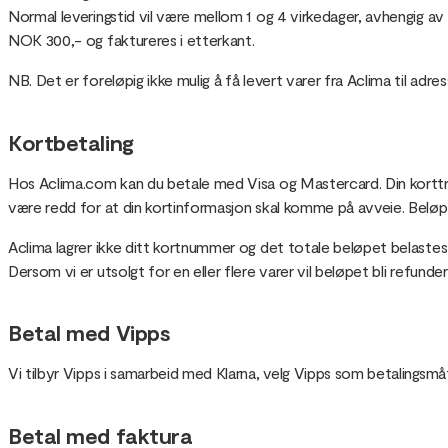
Normal leveringstid vil være mellom 1 og 4 virkedager, avhengig av hv
NOK 300,- og faktureres i etterkant.
NB. Det er foreløpig ikke mulig å få levert varer fra Aclima til adr
Kortbetaling
Hos Aclima.com kan du betale med Visa og Mastercard. Din korttra
være redd for at din kortinformasjon skal komme på avveie. Beløpet 
Aclima lagrer ikke ditt kortnummer og det totale beløpet belastes
Dersom vi er utsolgt for en eller flere varer vil beløpet bli refunder
Betal med Vipps
Vi tilbyr Vipps i samarbeid med Klarna, velg Vipps som betalingsmå
Betal med faktura