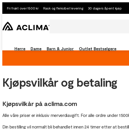
Fri frakt over 1500 kr
Rask og fleksibel levering
30 dagers åpent kjøp
Herre
Dame
Barn & Junior
Outlet
Bestselgere
Kjøpsvilkår og betaling
Kjøpsvilkår på aclima.com
Alle våre priser er inklusiv merverdiavgift. For alle ordre under 1500
Din bestilling vil normalt bli behandlet innen 24 timer etter at best