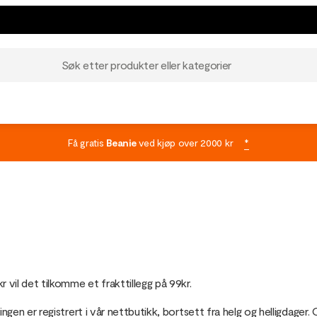
Søk etter produkter eller kategorier
Få gratis
Beanie
ved kjøp over 2000 kr
*
kr vil det tilkomme et frakttillegg på 99kr.
illingen er registrert i vår nettbutikk, bortsett fra helg og helligda