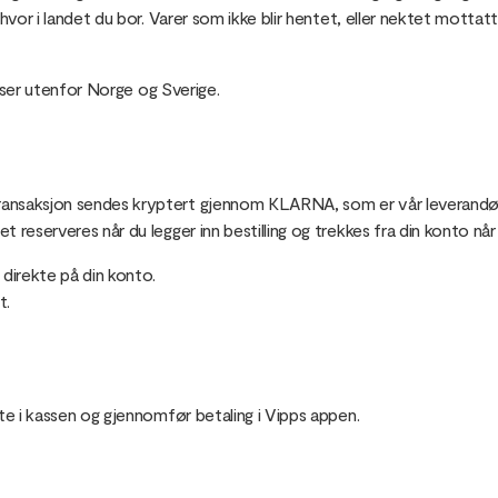
or i landet du bor. Varer som ikke blir hentet, eller nektet mottatt vi
esser utenfor Norge og Sverige.
nsaksjon sendes kryptert gjennom KLARNA, som er vår leverandør av
reserveres når du legger inn bestilling og trekkes fra din konto når
 direkte på din konto.
t.
te i kassen og gjennomfør betaling i Vipps appen.