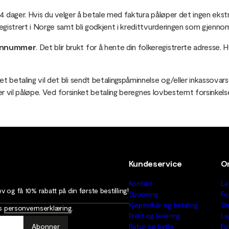
r 14 dager. Hvis du velger å betale med faktura påløper det ingen eks
registrert i Norge samt bli godkjent i kredittvurderingen som gjenn
onnummer
. Det blir brukt for å hente din folkeregistrerte adresse
et betaling vil det bli sendt betalingspåminnelse og/eller inkassova
nger vil påløpe. Ved forsinket betaling beregnes lovbestemt forsinkels
Kundeservice
O
Kontakt
Le
 og få 10% rabatt på din første bestilling!
Sponsing
Fo
Kjøpsvilkår og betaling
St
as
personvernserklæring
.
Frakt og levering
La
Abonner
Retur og bytte
Fo