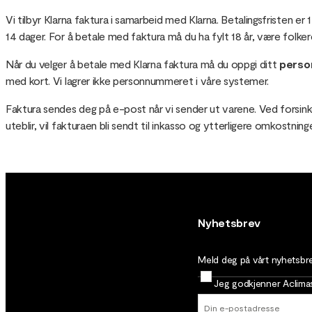
Vi tilbyr Klarna faktura i samarbeid med Klarna. Betalingsfristen e
14 dager. For å betale med faktura må du ha fylt 18 år, være folke
Når du velger å betale med Klarna faktura må du oppgi ditt
pers
med kort. Vi lagrer ikke personnummeret i våre systemer.
Faktura sendes deg på e-post når vi sender ut varene. Ved forsink
uteblir, vil fakturaen bli sendt til inkasso og ytterligere omkostni
Nyhetsbrev
Meld deg på vårt nyhetsbrev
Jeg godkjenner Aclim