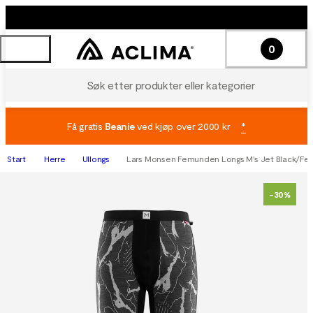
0
Søk etter produkter eller kategorier
Få gratis
Beanie
ved kjøp over 2000 kr
*
Start
Herre
Ullongs
Lars Monsen Femunden Longs M's Jet Black/F
-30%