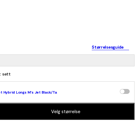
Størrelsesguide
 sett
t Hybrid Longs M's Jet Black/Tarmac/Gold Flame
Velg størrelse