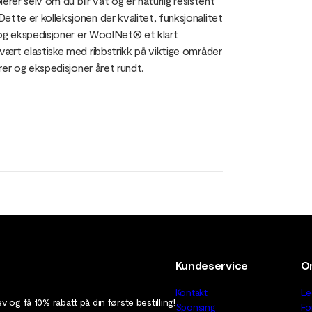
lerer selv om du blir våt og er naturlig resistent
Dette er kolleksjonen der kvalitet, funksjonalitet
kt og ekspedisjoner er WoolNet® et klart
 svært elastiske med ribbstrikk på viktige områder
urer og ekspedisjoner året rundt.
Kundeservice
O
Kontakt
Le
 og få 10% rabatt på din første bestilling!
Sponsing
Fo