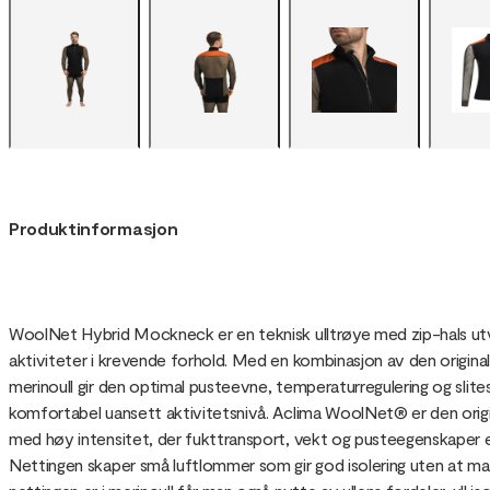
Produktinformasjon
WoolNet Hybrid Mockneck er en teknisk ulltrøye med zip-hals utvikl
aktiviteter i krevende forhold. Med en kombinasjon av den origina
merinoull gir den optimal pusteevne, temperaturregulering og slites
komfortabel uansett aktivitetsnivå. Aclima WoolNet® er den origin
med høy intensitet, der fukttransport, vekt og pusteegenskaper er al
Nettingen skaper små luftlommer som gir god isolering uten at m