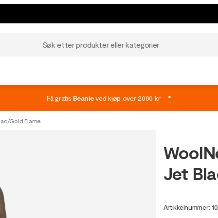
Søk etter produkter eller kategorier
Få gratis
Beanie
ved kjøp over 2000 kr
*
mac/Gold Flame
WoolNe
Jet Bl
Artikkelnummer
:
1