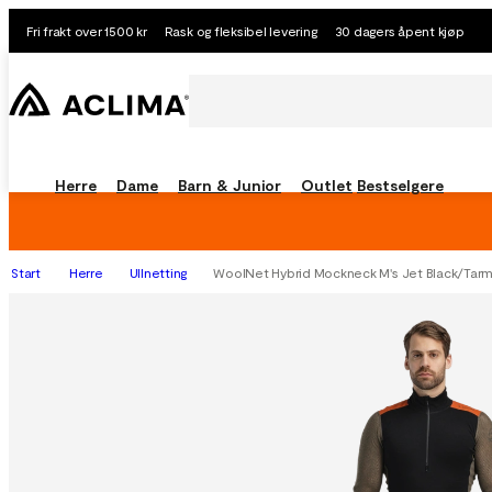
Fri frakt over 1500 kr
Rask og fleksibel levering
30 dagers åpent kjøp
Herre
Dame
Barn & Junior
Outlet
Bestselgere
Start
Herre
Ullnetting
WoolNet Hybrid Mockneck M's Jet Black/Tar