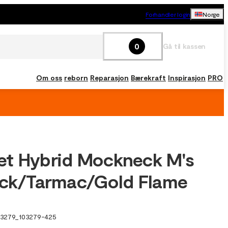
Forhandler login
Norge
0
Gå til kassen
Om oss
reborn
Reparasjon
Bærekraft
Inspirasjon
PRO
t Hybrid Mockneck M's
ack/Tarmac/Gold Flame
03279
_
103279-425