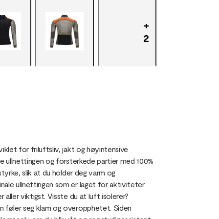
+
2
et for friluftsliv, jakt og høyintensive
le ullnettingen og forsterkede partier med 100%
tyrke, slik at du holder deg varm og
ale ullnettingen som er laget for aktiviteter
ler viktigst. Visste du at luft isolerer?
an føler seg klam og overopphetet. Siden