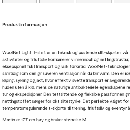
Produktinformasjon
WoolNet Light T-shirt er en teknisk og pustende ullt-skjorte i vår
aktiviteter og friluftsliv kombinerer vi merinoull og nettingstruktu
eksepsjonell fukttransport og rask tørketid. WoolNet-teknologien 
samtidig som den gir suveren ventilasjon når du blir varm. Den er ide
løping, sykling og jakt, hvor effektiv svettetransport er avgjøre
huden uten å klø, mens de naturlige antibakterielle egenskapene re
tur og ekspedisjoner. Den tettsittende og fleksible passformen gir 
nettingstoffet sørger for økt slitestyrke. Det perfekte valget fo
temperaturregulerende t-skjorte til trening, friluftsliv og eventyr å
Martin er 177 cm høy og bruker størrelse M.