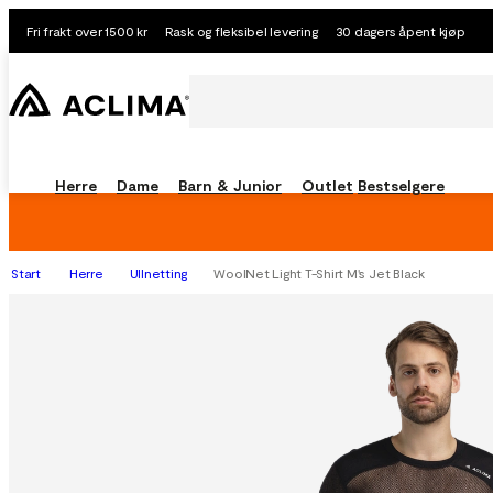
Fri frakt over 1500 kr
Rask og fleksibel levering
30 dagers åpent kjøp
Herre
Dame
Barn & Junior
Outlet
Bestselgere
Start
Herre
Ullnetting
WoolNet Light T-Shirt M's Jet Black