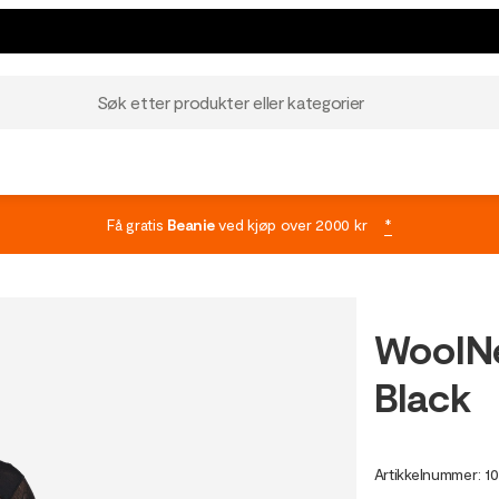
Søk etter produkter eller kategorier
Få gratis
Beanie
ved kjøp over 2000 kr
*
WoolNe
Black
Artikkelnummer
:
1