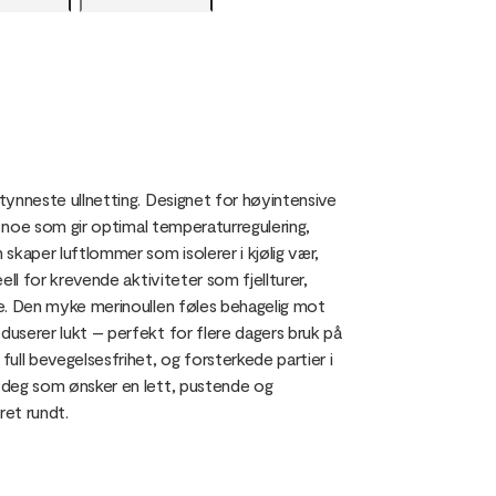
 tynneste ullnetting. Designet for høyintensive
r, noe som gir optimal temperaturregulering,
skaper luftlommer som isolerer i kjølig vær,
ell for krevende aktiviteter som fjellturer,
nde. Den myke merinoullen føles behagelig mot
duserer lukt – perfekt for flere dagers bruk på
full bevegelsesfrihet, og forsterkede partier i
r deg som ønsker en lett, pustende og
ret rundt.