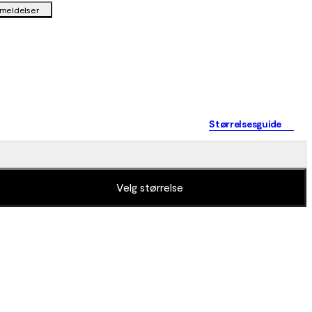
nmeldelser
Størrelsesguide
Velg størrelse