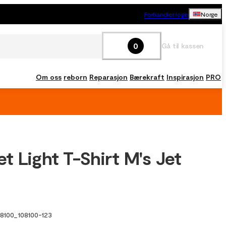
Forhandler login
Norge
0
Gå til kassen
Om oss
reborn
Reparasjon
Bærekraft
Inspirasjon
PRO
t Light T-Shirt M's Jet
08100
_
108100-123