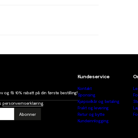
Kundeservice
O
Kontakt
Le
 og få 10% rabatt på din første bestilling!
Sponsing
Fo
Kjøpsvilkår og betaling
St
as
personvernserklæring
.
Frakt og levering
La
Abonner
Retur og bytte
Fo
Kundeinnlogging