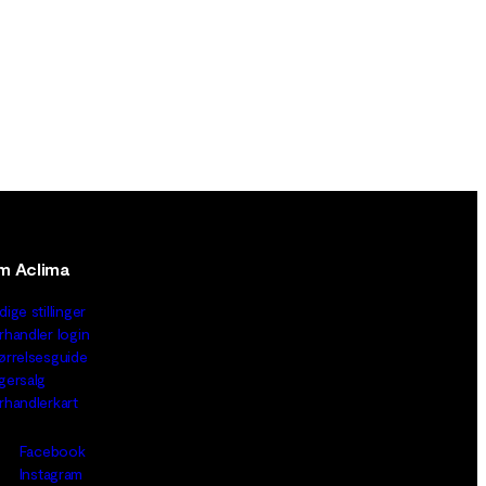
m Aclima
dige stillinger
rhandler login
ørrelsesguide
gersalg
rhandlerkart
Facebook
Instagram