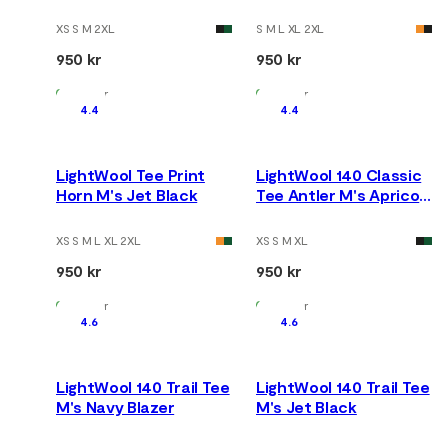
Apricot Orange
XS S M 2XL
S M L XL 2XL
950 kr
950 kr
På lager
På lager
4.4
4.4
LightWool Tee Print
LightWool 140 Classic
Horn M's Jet Black
Tee Antler M's Apricot
Orange
XS S M L XL 2XL
XS S M XL
950 kr
950 kr
På lager
På lager
4.6
4.6
LightWool 140 Trail Tee
LightWool 140 Trail Tee
M's Navy Blazer
M's Jet Black