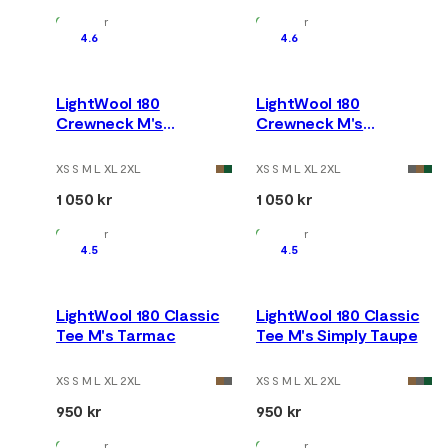
På lager
På lager
4.6
4.6
LightWool 180
LightWool 180
Crewneck M's
Crewneck M's
Marengo
Chocolate Plum
XS S M L XL 2XL
XS S M L XL 2XL
1 050 kr
1 050 kr
På lager
På lager
4.5
4.5
LightWool 180 Classic
LightWool 180 Classic
Tee M's Tarmac
Tee M's Simply Taupe
XS S M L XL 2XL
XS S M L XL 2XL
950 kr
950 kr
På lager
På lager