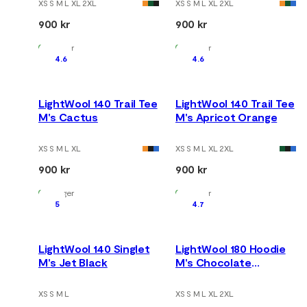
XS S M L XL 2XL
XS S M L XL 2XL
900 kr
900 kr
På lager
På lager
4.6
4.6
LightWool 140 Trail Tee
LightWool 140 Trail Tee
M's Cactus
M's Apricot Orange
XS S M L XL
XS S M L XL 2XL
900 kr
900 kr
På lager
På lager
5
4.7
LightWool 140 Singlet
LightWool 180 Hoodie
M's Jet Black
M's Chocolate
Plum/Marengo
XS S M L
XS S M L XL 2XL