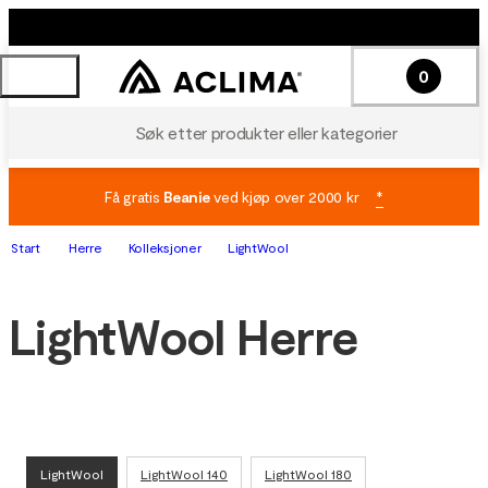
0
Søk etter produkter eller kategorier
Få gratis
Beanie
ved kjøp over 2000 kr
*
Start
Herre
Kolleksjoner
LightWool
LightWool Herre
LightWool
LightWool 140
LightWool 180