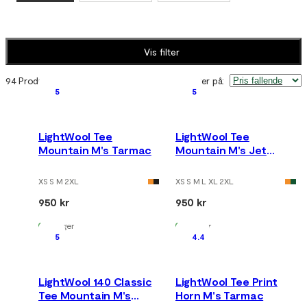
Vis filter
94 Produkter
Sorter på
:
5
5
LightWool Tee
LightWool Tee
Mountain M's Tarmac
Mountain M's Jet
Black
XS S M 2XL
XS S M L XL 2XL
950 kr
950 kr
På lager
På lager
5
4.4
LightWool 140 Classic
LightWool Tee Print
Tee Mountain M's
Horn M's Tarmac