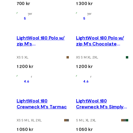
700 kr
1 300 kr
På lager
På lager
5
5
LightWool 180 Polo w/
LightWool 180 Polo w/
zip M's
zip M's Chocolate
Tarmac/Marengo
Plum/Marengo
XS S XL
XS S M XL 2XL
1 200 kr
1 200 kr
På lager
På lager
4.6
4.6
LightWool 180
LightWool 180
Crewneck M's Tarmac
Crewneck M's Simply
Taupe
XS S M L XL 2XL
S M L XL 2XL
1 050 kr
1 050 kr