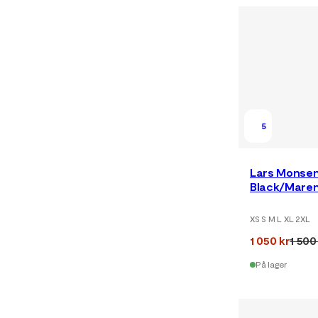
5
Lars Monsen
Black/Mare
XS S M L XL 2XL
1 050 kr
1 500
På lager