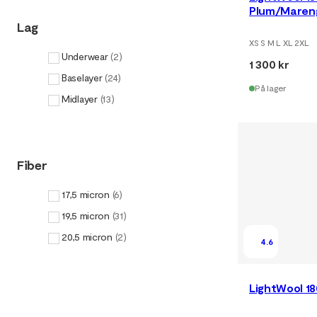
Plum/Maren
Lag
XS S M L XL 2XL
Underwear
(
2
)
1 300 kr
Baselayer
(
24
)
På lager
Midlayer
(
13
)
Fiber
17,5 micron
(
6
)
19,5 micron
(
31
)
20,5 micron
(
2
)
4.6
LightWool 1