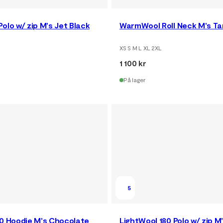
olo w/ zip M's Jet Black
WarmWool Roll Neck M's T
XS S M L XL 2XL
1 100 kr
På lager
5
80 Hoodie M's Chocolate
LightWool 180 Polo w/ zip M