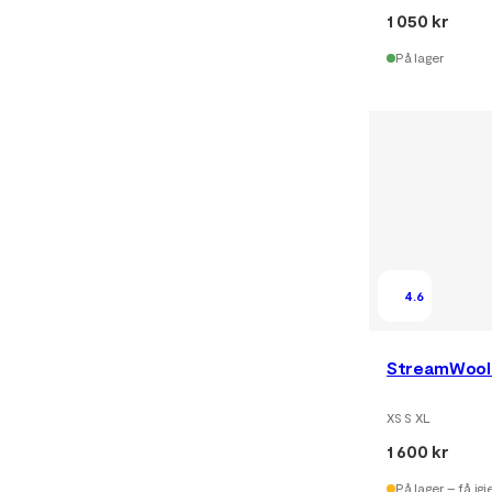
1 050 kr
På lager
4.6
StreamWool 
XS S XL
1 600 kr
På lager – få igj