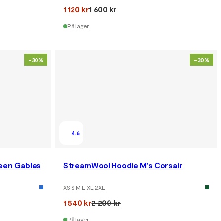
1 120 kr
1 600 kr
På lager
-30%
-30%
4.6
een Gables
StreamWool Hoodie M's Corsair
XS S M L XL 2XL
1 540 kr
2 200 kr
På lager