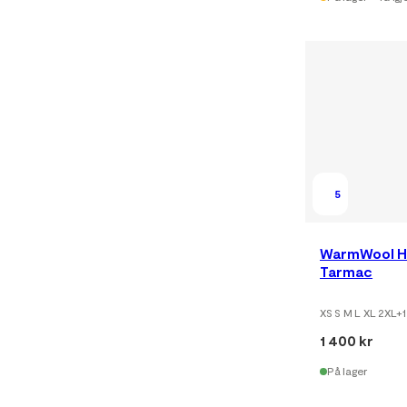
5
WarmWool H
Tarmac
XS S M L XL 2XL
+
1
1 400 kr
På lager