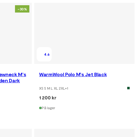
-30%
4.6
ewneck M's
WarmWool Polo M's Jet Black
den Dark
XS S M L XL 2XL
+
1
1 200 kr
På lager