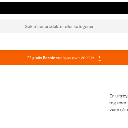
Søk etter produkter eller kategorier
Få gratis
Beanie
ved kjøp over 2000 kr
*
En ulltrøy
regulerer 
varm når d
gjør trøye
og løpetur