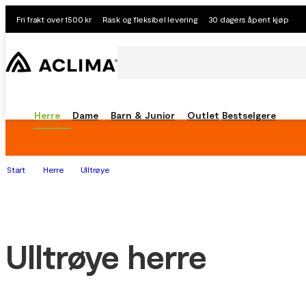
Fri frakt over 1500 kr
Rask og fleksibel levering
30 dagers åpent kjøp
Herre
Dame
Barn & Junior
Outlet
Bestselgere
Start
Herre
Ulltrøye
Ulltrøye herre