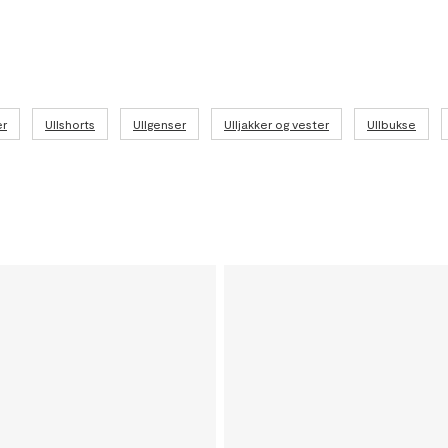
er
Ullshorts
Ullgenser
Ulljakker og vester
Ullbukse