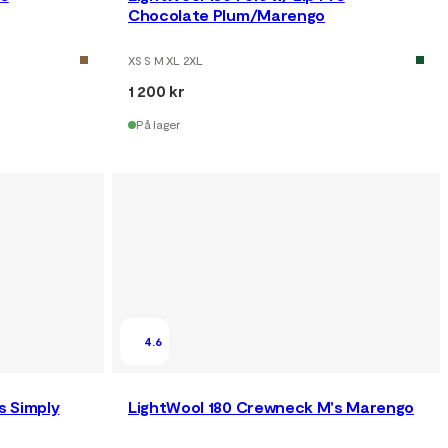
Chocolate Plum/Marengo
XS S M XL 2XL
1 200 kr
På lager
4.6
s Simply
LightWool 180 Crewneck M's Marengo