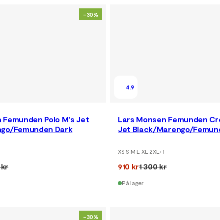
-30%
4.9
 Femunden Polo M's Jet
Lars Monsen Femunden Cr
ngo/Femunden Dark
Jet Black/Marengo/Femun
XS S M L XL 2XL
+
1
 kr
910 kr
1 300 kr
På lager
-30%