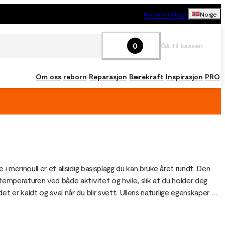
Forhandler login
Norge
0
Gå til kassen
Om oss
reborn
Reparasjon
Bærekraft
Inspirasjon
PRO
e i merinoull er et allsidig basisplagg du kan bruke året rundt. Den 
temperaturen ved både aktivitet og hvile, slik at du holder deg 
et er kaldt og sval når du blir svett. Ullens naturlige egenskaper 
n luktresistent, hurtigtørkende og komfortabel til alt fra skikjøring 
er til reiser og hverdagsbruk.