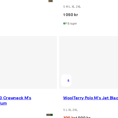
S M L XL 2XL
1 050 kr
På lager
5
80 Crewneck M's
WoolTerry Polo M's Jet Bla
lum
S L XL 2XL
700 kr
1 000 kr