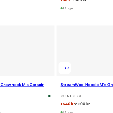
På lager
4.6
Crew neck M's Corsair
StreamWool Hoodie M's Gr
XS S M L XL 2XL
1 540 kr
2 200 kr
en
På lager