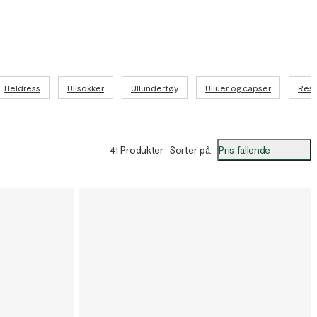
Heldress
Ullsokker
Ullundertøy
Ulluer og capser
Resir
Pris fallende
41 Produkter
Sorter på
: