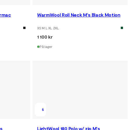
armac
WarmWool Roll Neck M's Black Motion
XS M L XL 2XL
1 100 kr
På lager
5
's
LightWool 180 Polo w/ zip M's