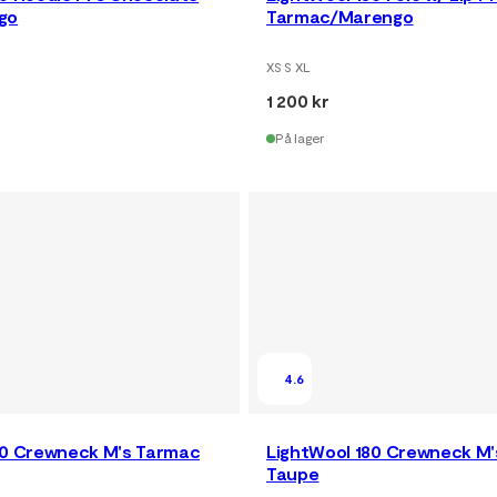
go
Tarmac/Marengo
XS S XL
1 200 kr
På lager
4.6
80 Crewneck M's Tarmac
LightWool 180 Crewneck M'
Taupe