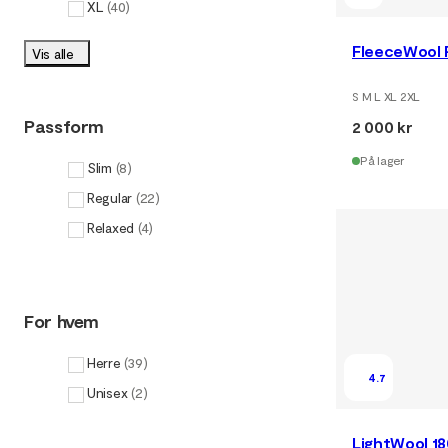
XL
(
40
)
FleeceWool P
Vis alle
S M L XL 2XL
Passform
2 000 kr
På lager
Slim
(
8
)
Regular
(
22
)
Relaxed
(
4
)
For hvem
Herre
(
39
)
4.7
Unisex
(
2
)
LightWool 1