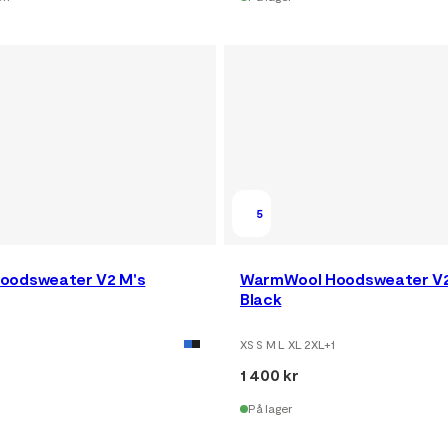
5
oodsweater V2 M's
WarmWool Hoodsweater V2
Black
XS S M L XL 2XL
+
1
1 400 kr
På lager