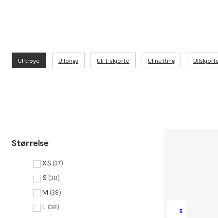
Ulltrøye
Ullongs
Ull t-skjorte
Ullnetting
Ullskjort
Størrelse
XS
(
37
)
S
(
38
)
M
(
38
)
L
(
38
)
5