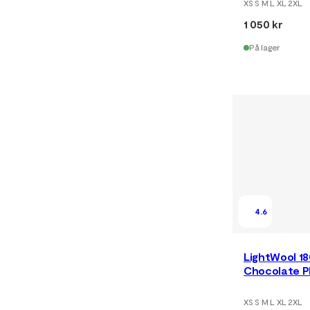
XS S M L XL 2XL
1 050 kr
På lager
4.6
LightWool 1
Chocolate P
XS S M L XL 2XL