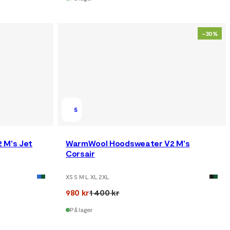
-30%
5
 M's Jet
WarmWool Hoodsweater V2 M's
Corsair
XS S M L XL 2XL
980 kr
1 400 kr
På lager