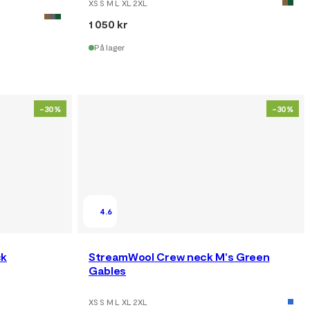
XS S M L XL 2XL
1 050 kr
På lager
-30%
-30%
4.6
ck
StreamWool Crew neck M's Green
Gables
XS S M L XL 2XL