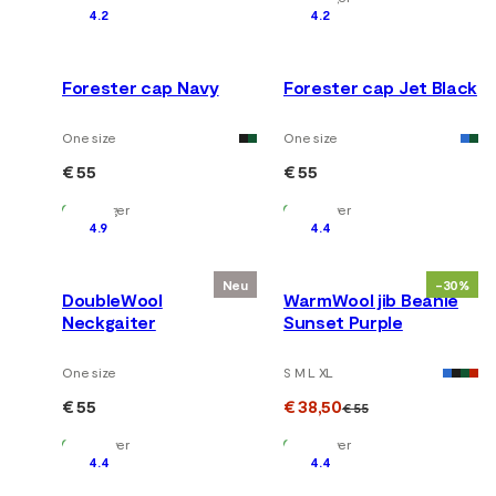
4.2
4.2
Forester cap Navy
Forester cap Jet Black
One size
One size
€ 55
€ 55
Auf Lager
Auf Lager
4.9
4.4
Neu
-30%
DoubleWool
WarmWool jib Beanie
Neckgaiter
Sunset Purple
One size
S M L XL
€ 55
€ 38,50
€ 55
Auf Lager
Auf Lager
4.4
4.4