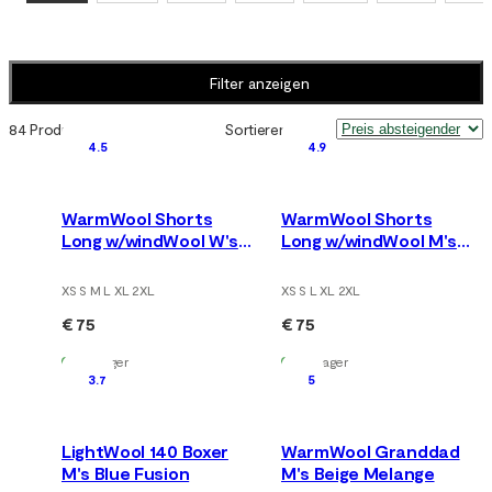
Filter anzeigen
84 Produkte
Sortieren nach
:
4.5
4.9
WarmWool Shorts
WarmWool Shorts
Long w/windWool W's
Long w/windWool M's
V2 Jet Black/Marengo
V2 Jet Black/Marengo
XS S M L XL 2XL
XS S L XL 2XL
€ 75
€ 75
Auf Lager
Auf Lager
3.7
5
LightWool 140 Boxer
WarmWool Granddad
M's Blue Fusion
M's Beige Melange