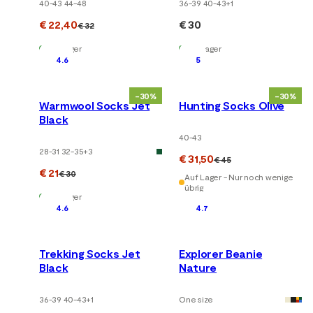
40-43 44-48
36-39 40-43
+
1
€ 22,40
€ 30
€ 32
Auf Lager
Auf Lager
4.6
5
-30%
-30%
Warmwool Socks Jet
Hunting Socks Olive
Black
40-43
28-31 32-35
+
3
€ 31,50
€ 45
€ 21
€ 30
Auf Lager - Nur noch wenige
übrig
Auf Lager
4.6
4.7
Trekking Socks Jet
Explorer Beanie
Black
Nature
36-39 40-43
+
1
One size