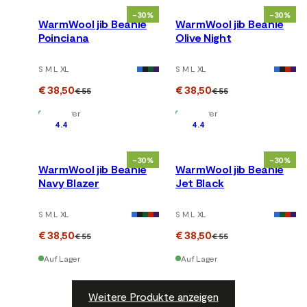
-30%
-30%
WarmWool jib Beanie
WarmWool jib Beanie
Poinciana
Olive Night
S M L XL
S M L XL
€ 38,50
€ 38,50
€ 55
€ 55
Auf Lager
Auf Lager
4.4
4.4
-30%
-30%
WarmWool jib Beanie
WarmWool jib Beanie
Navy Blazer
Jet Black
S M L XL
S M L XL
€ 38,50
€ 38,50
€ 55
€ 55
Auf Lager
Auf Lager
Weitere Produkte anzeigen