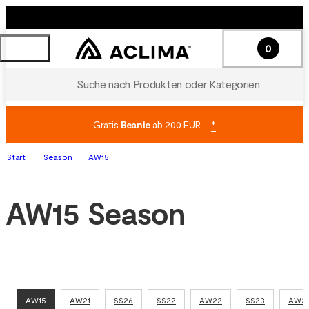
0
Suche nach Produkten oder Kategorien
Gratis
Beanie
ab 200 EUR
*
Start
Season
AW15
AW15 Season
AW15
AW21
SS26
SS22
AW22
SS23
AW2