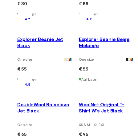
€ 30
€ 55
Auf Lager
Auf Lager
4.7
4.7
Explorer Beanie Jet
Explorer Beanie Beige
Black
Melange
One size
One size
€ 55
€ 55
Auf Lager
Auf Lager
4.8
DoubleWool Balaclava
WoolNet Original T-
Jet Black
Shirt W's Jet Black
One size
XS S M L XL 2XL
€ 65
€ 95