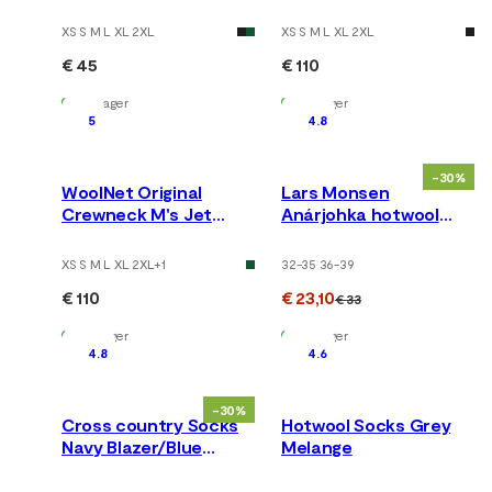
XS S M L XL 2XL
XS S M L XL 2XL
€ 45
€ 110
Auf Lager
Auf Lager
5
4.8
-30%
WoolNet Original
Lars Monsen
Crewneck M's Jet
Anárjohka hotwool
Black
Socks Grey Melange
XS S M L XL 2XL
+
1
32-35 36-39
€ 110
€ 23,10
€ 33
Auf Lager
Auf Lager
4.8
4.6
-30%
Cross country Socks
Hotwool Socks Grey
Navy Blazer/Blue
Melange
Sapphire/Azure Blue