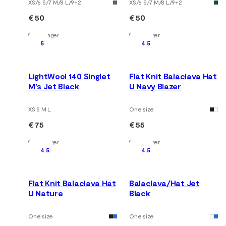
XS/6 S/7 M/8 L/9
+
2
XS/6 S/7 M/8 L/9
+
2
€ 50
€ 50
Auf Lager
Auf Lager
5
4.5
LightWool 140 Singlet
Flat Knit Balaclava Hat
M's Jet Black
U Navy Blazer
XS S M L
One size
€ 75
€ 55
Auf Lager
Auf Lager
4.5
4.5
Flat Knit Balaclava Hat
Balaclava/Hat Jet
U Nature
Black
One size
One size