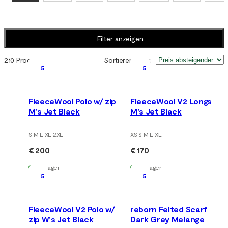
Filter anzeigen
210 Produkte
Sortieren nach
:
5
5
FleeceWool Polo w/ zip
FleeceWool V2 Longs
M's Jet Black
M's Jet Black
S M L XL 2XL
XS S M L XL
€ 200
€ 170
Auf Lager
Auf Lager
5
5
FleeceWool V2 Polo w/
reborn Felted Scarf
zip W's Jet Black
Dark Grey Melange