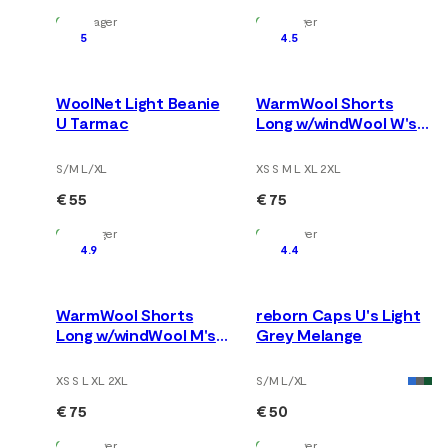
Auf Lager
Auf Lager
5
4.5
WoolNet Light Beanie
WarmWool Shorts
U Tarmac
Long w/windWool W's
V2 Jet Black/Marengo
S/M L/XL
XS S M L XL 2XL
€ 55
€ 75
Auf Lager
Auf Lager
4.9
4.4
WarmWool Shorts
reborn Caps U's Light
Long w/windWool M's
Grey Melange
V2 Jet Black/Marengo
XS S L XL 2XL
S/M L/XL
€ 75
€ 50
Auf Lager
Auf Lager