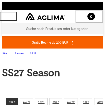
0
Suche nach Produkten oder Kategorien
Gratis
Beanie
ab 200 EUR
*
Start
Season
SS27
SS27 Season
SS27
AW21
SS26
SS22
AW22
SS23
AW23