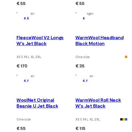
€ 55
€ 55
Auf Lager
Auf Lager
4.5
4
FleeceWool V2 Longs
WarmWool Headband
W's Jet Black
Black Motion
XS S M L XL 2XL
One size
€ 170
€ 35
Auf Lager
Auf Lager
4.7
4.7
WoolNet Original
WarmWool Roll Neck
Beanie U Jet Black
W's Jet Black
One size
XS S M L XL 2XL
€ 55
€ 115