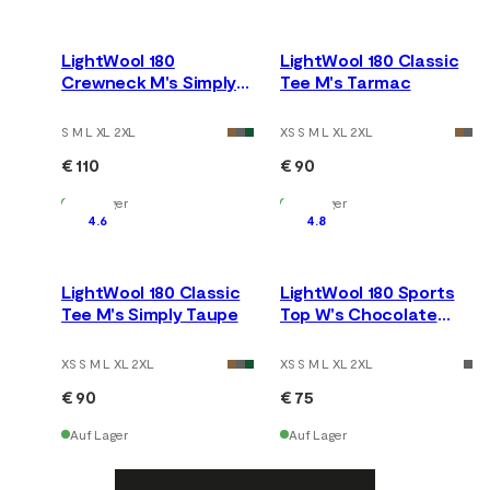
LightWool 180
LightWool 180 Classic
Crewneck M's Simply
Tee M's Tarmac
Taupe
S M L XL 2XL
XS S M L XL 2XL
€ 110
€ 90
Auf Lager
Auf Lager
4.6
4.8
LightWool 180 Classic
LightWool 180 Sports
Tee M's Simply Taupe
Top W's Chocolate
Plum
XS S M L XL 2XL
XS S M L XL 2XL
€ 90
€ 75
Auf Lager
Auf Lager