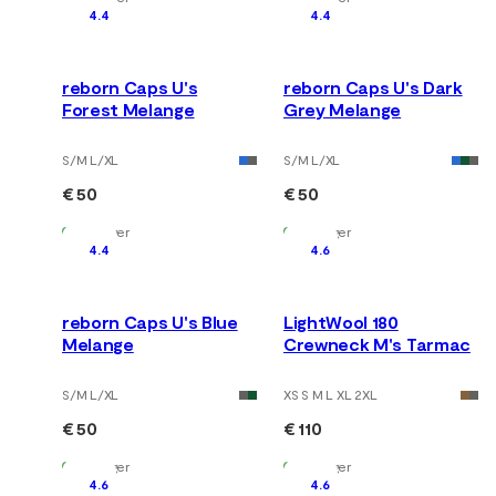
4.4
4.4
reborn Caps U's
reborn Caps U's Dark
Forest Melange
Grey Melange
S/M L/XL
S/M L/XL
€ 50
€ 50
Auf Lager
Auf Lager
4.4
4.6
reborn Caps U's Blue
LightWool 180
Melange
Crewneck M's Tarmac
S/M L/XL
XS S M L XL 2XL
€ 50
€ 110
Auf Lager
Auf Lager
4.6
4.6