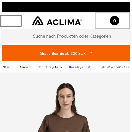
0
Suche nach Produkten oder Kategorien
Gratis
Beanie
ab 200 EUR
*
Start
Damen
Schichtsystem
Baselayer (1st)
LightWool 140 Classi