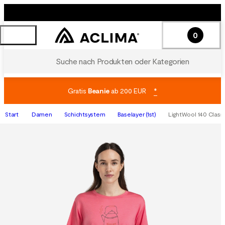
0
Suche nach Produkten oder Kategorien
Gratis
Beanie
ab 200 EUR
*
Start
Damen
Schichtsystem
Baselayer (1st)
LightWool 140 Classi