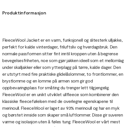
Produktinformasjon
FleeceWool Jacket er en varm, funksjonell og slitesterk ulljakke,
perfekt for kalde vinterdager, friluftsliv og hverdagsbruk. Den
normale passformen sitter fint inntil kroppen uten å begrense
bevegelsesfriheten, noe som gjør jakken ideell som et mellomlag
under skalljakker eller som ytterplagg på tørre, kalde dager. Den
er utstyrt med fire praktiske glidelåslommer, to frontlommer, en
brystlomme og en lomme på armen som gir god
oppbevaringsplass for småting du trenger lett tilgjengelig.
FleeceWool er en unikt utviklet ullfleece som kombinerer den
klassiske fleecefølelsen med de overlegne egenskapene til
merinoull. FleeceWool er laget av 93% merinoull og har en myk
og børstet innside som skaper små luftlommer. Disse gir suveren
varme og isolasjon uten å føles tung. FleeceWool er vårt mest