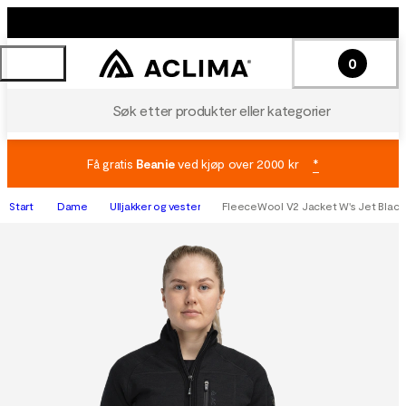
0
Søk etter produkter eller kategorier
Få gratis
Beanie
ved kjøp over 2000 kr
*
Start
Dame
Ulljakker og vester
FleeceWool V2 Jacket W's Jet Black