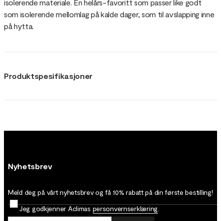
isolerende materiale. En helårs-favoritt som passer like godt
som isolerende mellomlag på kalde dager, som til avslapping inne
på hytta.
Produktspesifikasjoner
Nyhetsbrev
Meld deg på vårt nyhetsbrev og få 10% rabatt på din første bestilling!
Jeg godkjenner Aclimas
personvernserklæring
.