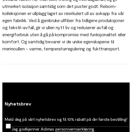
utmerket isolasjon samtidig som det puster godt. Reborn-
kolleksjonen er ullplagg laget av resirkulert ull av avkapp fra vår
egen fabrikk. Ved å gjenbruke ullfiber fra tidligere produksjoner
og tekstil-avfall, gir vi ullen nytt liv og reduserer avfall og
energiforbruk uten å gå på kompromiss med funksjonalitet eller
komfort. Og samtidig bevarer vi de unike egenskapene til
merinoullen - varme, temperaturregulering og fukttransport.
Nyhetsbrev
Meld deg på vårt nyhetsbrev og få 10% rabatt på din første bestilling!
Jeg godkjenner Aclimas
personvernserklæring
.