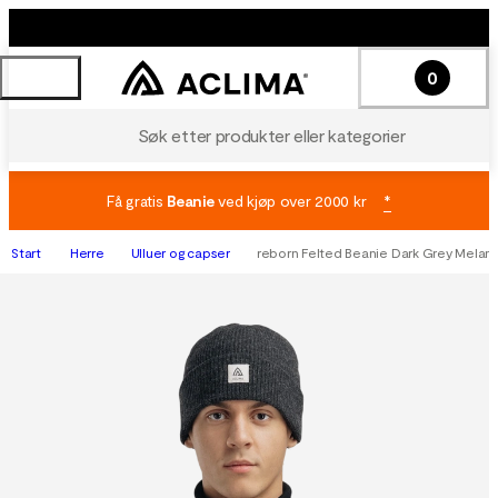
0
Søk etter produkter eller kategorier
Få gratis
Beanie
ved kjøp over 2000 kr
*
Start
Herre
Ulluer og capser
reborn Felted Beanie Dark Grey Melan