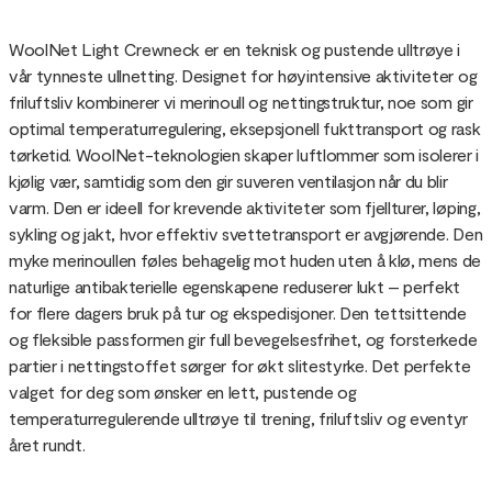
WoolNet Light Crewneck er en teknisk og pustende ulltrøye i
vår tynneste ullnetting. Designet for høyintensive aktiviteter og
friluftsliv kombinerer vi merinoull og nettingstruktur, noe som gir
optimal temperaturregulering, eksepsjonell fukttransport og rask
tørketid. WoolNet-teknologien skaper luftlommer som isolerer i
kjølig vær, samtidig som den gir suveren ventilasjon når du blir
varm. Den er ideell for krevende aktiviteter som fjellturer, løping,
sykling og jakt, hvor effektiv svettetransport er avgjørende. Den
myke merinoullen føles behagelig mot huden uten å klø, mens de
naturlige antibakterielle egenskapene reduserer lukt – perfekt
for flere dagers bruk på tur og ekspedisjoner. Den tettsittende
og fleksible passformen gir full bevegelsesfrihet, og forsterkede
partier i nettingstoffet sørger for økt slitestyrke. Det perfekte
valget for deg som ønsker en lett, pustende og
temperaturregulerende ulltrøye til trening, friluftsliv og eventyr
året rundt.