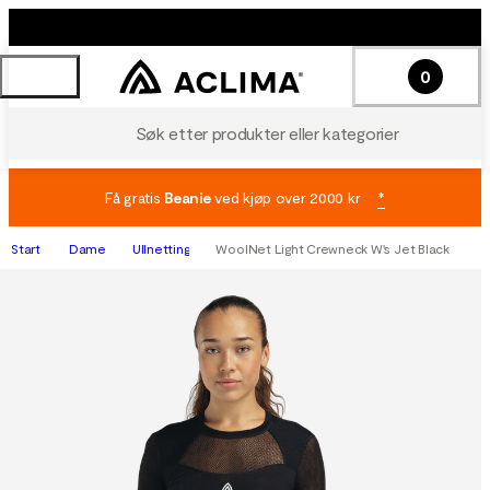
0
Søk etter produkter eller kategorier
Få gratis
Beanie
ved kjøp over 2000 kr
*
Start
Dame
Ullnetting
WoolNet Light Crewneck W's Jet Black