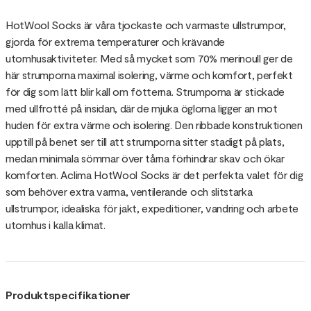
HotWool Socks är våra tjockaste och varmaste ullstrumpor,
gjorda för extrema temperaturer och krävande
utomhusaktiviteter. Med så mycket som 70% merinoull ger de
här strumporna maximal isolering, värme och komfort, perfekt
för dig som lätt blir kall om fötterna. Strumporna är stickade
med ullfrotté på insidan, där de mjuka öglorna ligger an mot
huden för extra värme och isolering. Den ribbade konstruktionen
upptill på benet ser till att strumporna sitter stadigt på plats,
medan minimala sömmar över tårna förhindrar skav och ökar
komforten. Aclima HotWool Socks är det perfekta valet för dig
som behöver extra varma, ventilerande och slitstarka
ullstrumpor, idealiska för jakt, expeditioner, vandring och arbete
utomhus i kalla klimat.
Produktspecifikationer