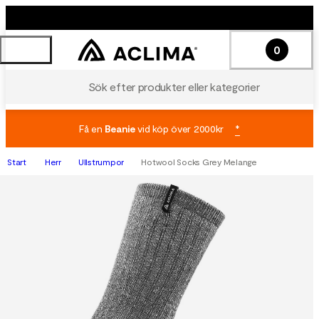
0
Sök efter produkter eller kategorier
Få en
Beanie
vid köp över 2000kr
*
Start
Herr
Ullstrumpor
Hotwool Socks Grey Melange