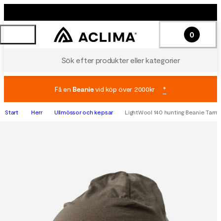
0
Sök efter produkter eller kategorier
Få en
Beanie
vid köp över 2000kr
*
Start
Herr
Ullmössor och kepsar
LightWool 140 hunting Beanie Tarm