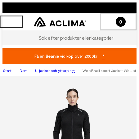
0
Sök efter produkter eller kategorier
Få en
Beanie
vid köp över 2000kr
*
Start
Dam
Ulljackor och ytterplagg
WoolShell sport Jacket W's Jet 