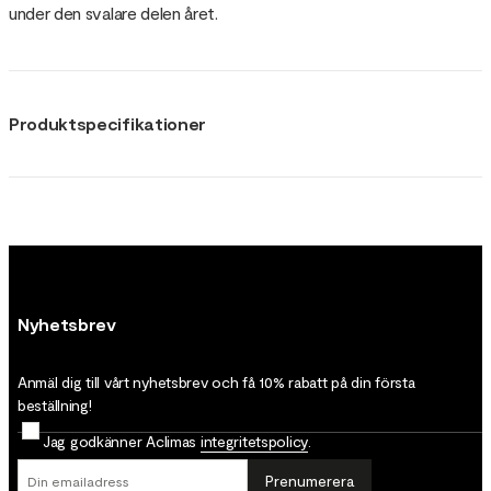
under den svalare delen året.
Produktspecifikationer
Nyhetsbrev
Anmäl dig till vårt nyhetsbrev och få 10% rabatt på din första
beställning!
Jag godkänner Aclimas
integritetspolicy
.
Prenumerera