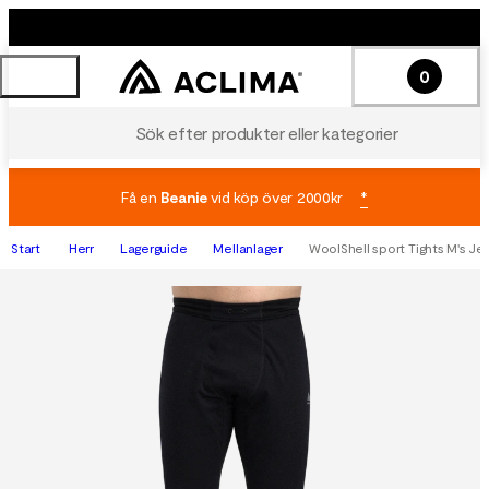
0
Sök efter produkter eller kategorier
Få en
Beanie
vid köp över 2000kr
*
Start
Herr
Lagerguide
Mellanlager
WoolShell sport Tights M's Jet