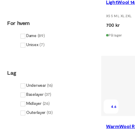
LightWool 14
XS S M L XL 2XL
For hvem
700 kr
Dame
(
89
)
På lager
Unisex
(
7
)
Lag
Underwear
(
16
)
Baselayer
(
37
)
Midlayer
(
26
)
4.6
Outerlayer
(
13
)
WarmWool Ro