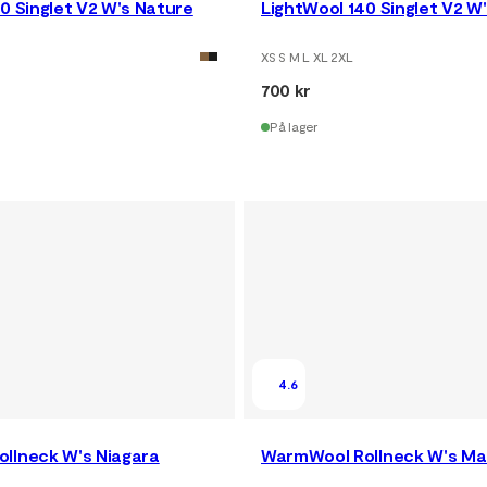
0 Singlet V2 W's Nature
LightWool 140 Singlet V2 W'
XS S M L XL 2XL
700 kr
På lager
4.6
llneck W's Niagara
WarmWool Rollneck W's Ma