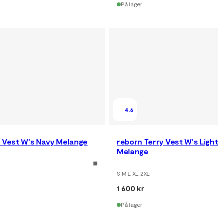
På lager
4.6
y Vest W's Navy Melange
reborn Terry Vest W's Ligh
Melange
S M L XL 2XL
1 600 kr
På lager