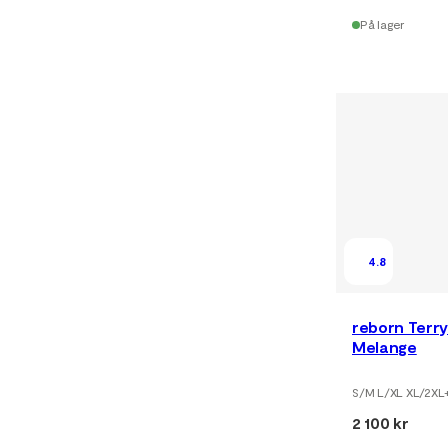
På lager
4.8
reborn Terry
Melange
S/M L/XL XL/2XL
2 100 kr