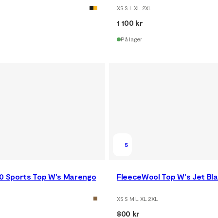
XS S L XL 2XL
1 100 kr
På lager
5
80 Sports Top W's Marengo
FleeceWool Top W's Jet Bl
XS S M L XL 2XL
800 kr