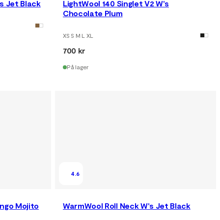
s Jet Black
LightWool 140 Singlet V2 W's
Chocolate Plum
XS S M L XL
700 kr
På lager
4.6
ngo Mojito
WarmWool Roll Neck W's Jet Black