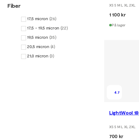
Fiber
XS S M L XL 2XL
1 100 kr
17,5 micron
(
26
)
På lager
17,5 - 19,5 micron
(
22
)
19,5 micron
(
35
)
20,5 micron
(
4
)
21,0 micron
(
3
)
4.7
LightWool 1
XS S M L XL 2XL
700 kr