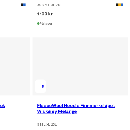
XS S M L XL 2XL
1 100 kr
På lager
5
ack
FleeceWool Hoodie Finnmarksløpet
W's Grey Melange
S M L XL 2XL