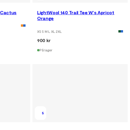
s Cactus
LightWool 140 Trail Tee W's Apricot
Orange
XS S M L XL 2XL
900 kr
På lager
5