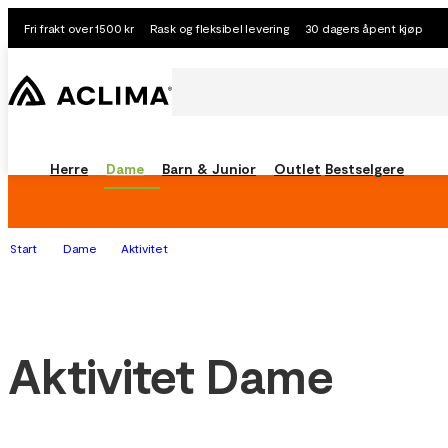
Fri frakt over 1500 kr
Rask og fleksibel levering
30 dagers åpent kjøp
Herre
Dame
Barn & Junior
Outlet
Bestselgere
Start
Dame
Aktivitet
Aktivitet Dame