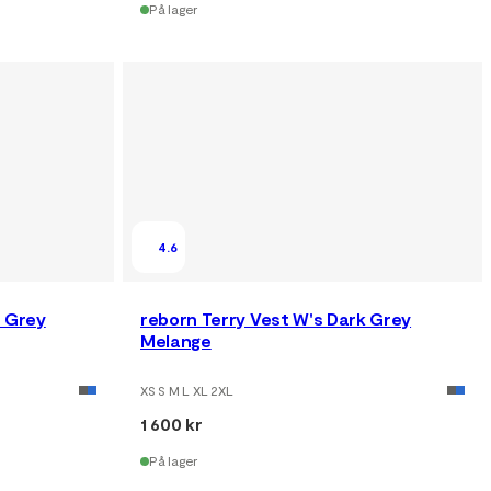
På lager
4.6
t Grey
reborn Terry Vest W's Dark Grey
Melange
XS S M L XL 2XL
1 600 kr
På lager