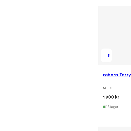
5
reborn Terry
M L XL
1 900 kr
På lager