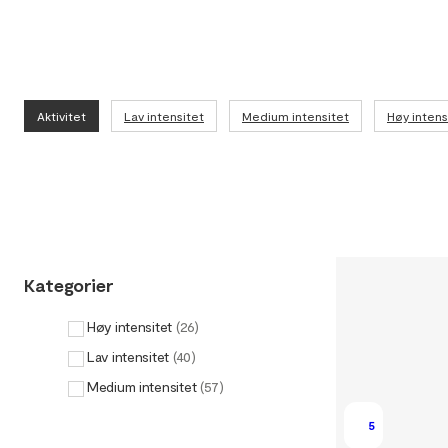
Aktivitet
Lav intensitet
Medium intensitet
Høy intens
Kategorier
Høy intensitet
(
26
)
Lav intensitet
(
40
)
Medium intensitet
(
57
)
5