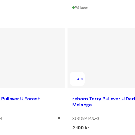
På lager
4.8
 Pullover U Forest
reborn Terry Pullover U Da
Melange
+
1
XS/S S/M M/L
+
3
2 100 kr