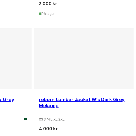
2 000 kr
På lager
rk Grey
reborn Lumber Jacket W's Dark Grey
Melange
XS S M L XL 2XL
4 000 kr