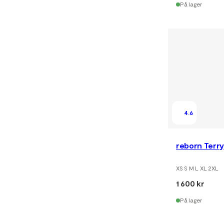
På lager
4.6
reborn Terr
XS S M L XL 2XL
1 600 kr
På lager