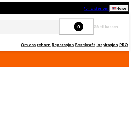
Forhandler login
Norge
0
Gå til kassen
Om oss
reborn
Reparasjon
Bærekraft
Inspirasjon
PRO