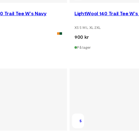
0 Trail Tee W's Navy
LightWool 140 Trail Tee W'
XS S M L XL 2XL
900 kr
På lager
5