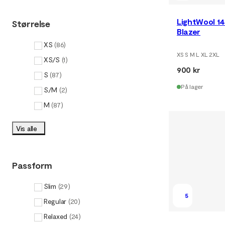
LightWool 14
Størrelse
Blazer
XS
(
86
)
XS S M L XL 2XL
XS/S
(
1
)
900 kr
S
(
87
)
På lager
S/M
(
2
)
M
(
87
)
Vis alle
Passform
Slim
(
29
)
5
Regular
(
20
)
Relaxed
(
24
)