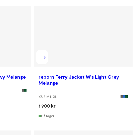
5
avy Melange
reborn Terry Jacket W's Light Grey
Melange
XS S M L XL
1 900 kr
På lager