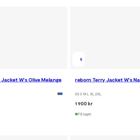
5
 Jacket W's Olive Melange
reborn Terry Jacket W's N
XS S M L XL 2XL
1 900 kr
På lager