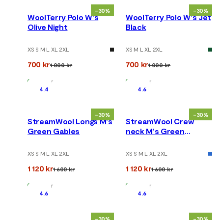
-30%
-30%
WoolTerry Polo W's
WoolTerry Polo W's Jet
Olive Night
Black
XS S M L XL 2XL
XS M L XL 2XL
700 kr
700 kr
1 000 kr
1 000 kr
På lager
På lager
4.4
4.6
-30%
-30%
StreamWool Longs M's
StreamWool Crew
Green Gables
neck M's Green
Gables
XS S M L XL 2XL
XS S M L XL 2XL
1 120 kr
1 120 kr
1 600 kr
1 600 kr
På lager
På lager
4.6
4.6
-30%
-30%