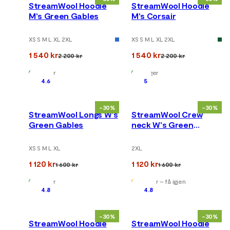
StreamWool Hoodie
StreamWool Hoodie
M's Green Gables
M's Corsair
XS S M L XL 2XL
XS S M L XL 2XL
1 540 kr
1 540 kr
2 200 kr
2 200 kr
På lager
På lager
4.6
5
-30%
-30%
StreamWool Longs W's
StreamWool Crew
Green Gables
neck W's Green
Gables
XS S M L XL
2XL
1 120 kr
1 120 kr
1 600 kr
1 600 kr
På lager
På lager – få igjen
4.8
4.8
-30%
-30%
StreamWool Hoodie
StreamWool Hoodie