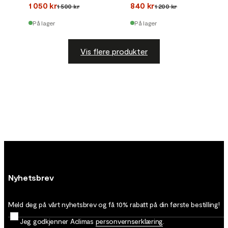
1 050 kr
840 kr
1 500 kr
1 200 kr
På lager
På lager
Vis flere produkter
Nyhetsbrev
Meld deg på vårt nyhetsbrev og få 10% rabatt på din første bestilling!
Jeg godkjenner Aclimas
personvernserklæring
.