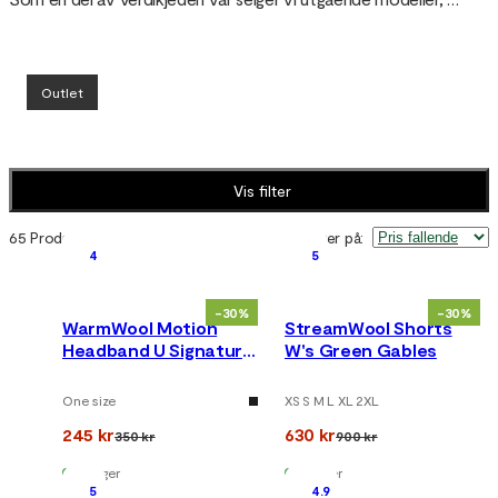
tidligere kolleksjoner i ull, fjorårets farger og spesialproduksjon til 
redusert pris. Produktene er selvfølgelig i vår velkjente Aclima-
kvalitet, og er like gode og varme denne sesongen, bare billigere. 
Outlet
På denne måten unngår vi at det vi har laget tidligere går til spille, 
og kan fortsette å utvikle flere spennende produkter og lansere 
nye farger. Vår ull-outlet fylles på slik at du kan gjøre en virkelig 
god handel på ullplagg.
Vis filter
65 Produkter
Sorter på
:
4
5
-30%
-30%
WarmWool Motion
StreamWool Shorts
Headband U Signature
W's Green Gables
Motion
One size
XS S M L XL 2XL
245 kr
630 kr
350 kr
900 kr
På lager
På lager
5
4.9