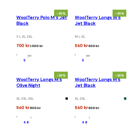
-30%
-30%
WoolTerry Polo M's Jet
WoolTerry Longs W's
Black
Jet Black
S L XL 2XL
M L XL
700 kr
560 kr
1 000 kr
800 kr
På lager
På lager
5
5
-30%
-30%
WoolTerry Longs M's
WoolTerry Longs M's
Olive Night
Jet Black
XL 2XL 3XL
XL 2XL
560 kr
560 kr
800 kr
800 kr
På lager
På lager
4.8
4.8