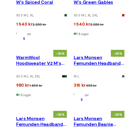
W's Spiced Coral
W's Green Gables
XS S M L XL
XS S M L XL 2XL
1 540 kr
1 540 kr
2 200 kr
2 200 kr
På lager
På lager
5
-30%
-30%
WarmWool
Lars Monsen
Hoodsweater V2 M's
Femunden Headband
Corsair
Femunden Light
XS S M L XL 2XL
M L
980 kr
315 kr
1 400 kr
450 kr
På lager
På lager
5
-30%
-30%
Lars Monsen
Lars Monsen
Femunden Headband
Femunden Beanie