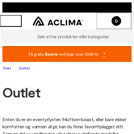
0
Søk etter produkter eller kategorier
Få gratis
Beanie
ved kjøp over 2000 kr
*
Start
Outlet
Outlet
Enten du er en eventyrlysten friluftsentusiast, eller bare elsker 
komforten og varmen ull gir, kan du finne favorittplagget ditt. 
Som en del av verdikjeden vår selger vi utgående modeller, 