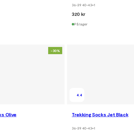
36-39 40-43
+
1
320 kr
På lager
-30%
4.4
s Olive
Trekking Socks Jet Black
36-39 40-43
+
1