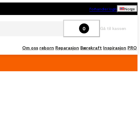
Forhandler login
Norge
0
Gå til kassen
Om oss
reborn
Reparasjon
Bærekraft
Inspirasjon
PRO