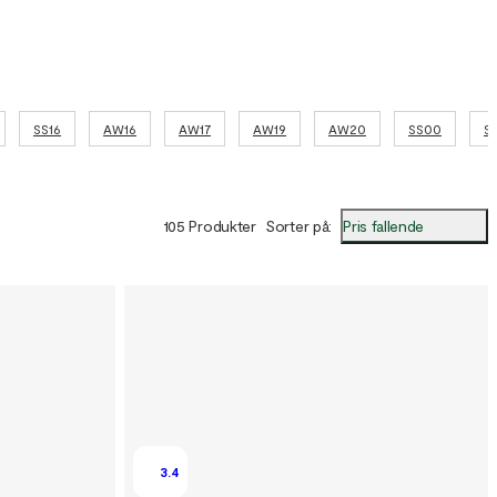
SS16
AW16
AW17
AW19
AW20
SS00
S
Pris fallende
105 Produkter
Sorter på
:
3.4