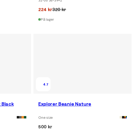
224 kr
320 kr
På lager
4.7
 Black
Explorer Beanie Nature
One size
500 kr