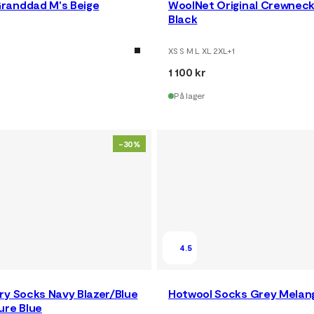
randdad M's Beige
WoolNet Original Crewneck
Black
XS S M L XL 2XL
+
1
1 100 kr
På lager
-30%
4.5
ry Socks Navy Blazer/Blue
Hotwool Socks Grey Melan
ure Blue