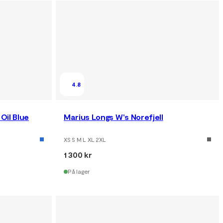
4.8
Oil Blue
Marius Longs W's Norefjell
XS S M L XL 2XL
1 300 kr
På lager