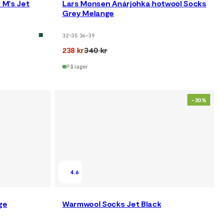
 M's Jet
Lars Monsen Anárjohka hotwool Socks
Grey Melange
32-35 36-39
238 kr
340 kr
På lager
-30%
4.6
ge
Warmwool Socks Jet Black