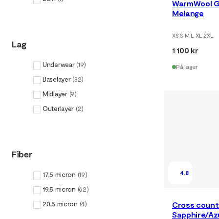
WarmWool G
Melange
XS S M L XL 2XL
Lag
1 100 kr
Underwear
(
19
)
På lager
Baselayer
(
32
)
Midlayer
(
9
)
Outerlayer
(
2
)
Fiber
4.8
17,5 micron
(
19
)
19,5 micron
(
62
)
20,5 micron
(
4
)
Cross count
Sapphire/Az