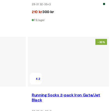
28-31 32-35
+
3
210 kr
300 kr
På lager
-30%
4.2
Running Socks 2-pack Iron Gate/Jet
Black
32-35 36-39
+
2