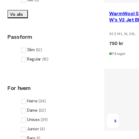
WarmWool S
Vis alle
W's V2 Jet 
XS S M L XL 2XL
Passform
750 kr
Slim
(
12
)
På lager
Regular
(
15
)
For hvem
Herre
(
24
)
Dame
(
32
)
Unisex
(
39
)
5
Junior
(
4
)
Barn
(
1
)