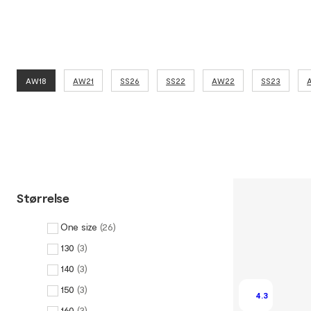
AW18
AW21
SS26
SS22
AW22
SS23
Størrelse
One size
(
26
)
130
(
3
)
140
(
3
)
150
(
3
)
4.3
160
(
3
)