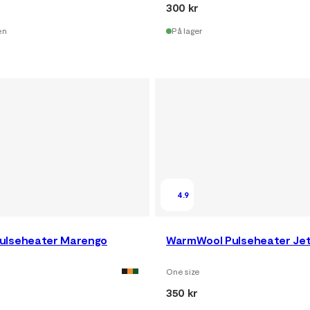
300 kr
en
På lager
4.9
ulseheater Marengo
WarmWool Pulseheater Jet
One size
350 kr