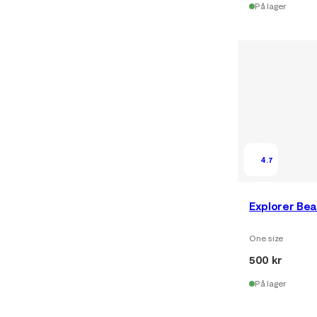
På lager
4.7
Explorer Bea
One size
500 kr
På lager