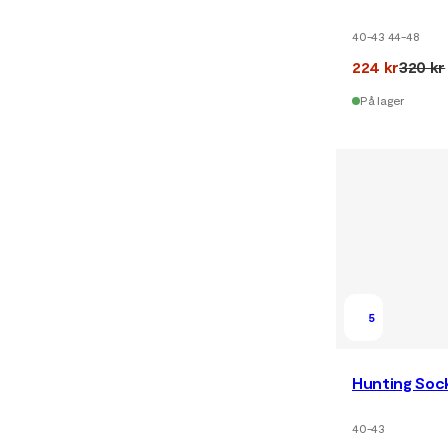
40-43 44-48
224 kr
320 kr
På lager
5
Hunting Sock
40-43