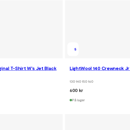
5
inal T-Shirt W's Jet Black
LightWool 140 Crewneck Jr 
130 140 150 160
600 kr
På lager