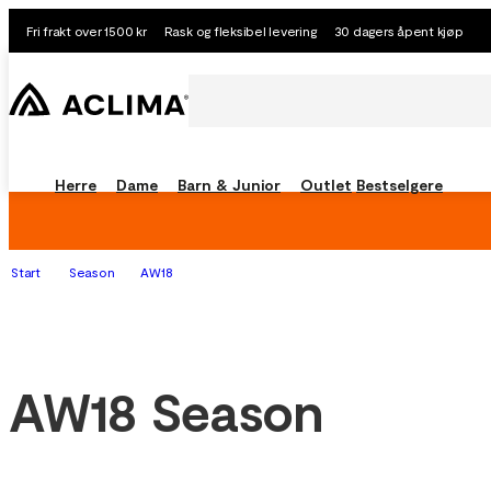
Fri frakt over 1500 kr
Rask og fleksibel levering
30 dagers åpent kjøp
Herre
Dame
Barn & Junior
Outlet
Bestselgere
Start
Season
AW18
AW18 Season