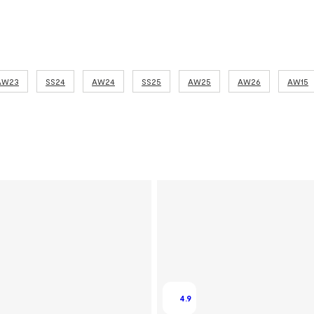
AW23
SS24
AW24
SS25
AW25
AW26
AW15
4.9