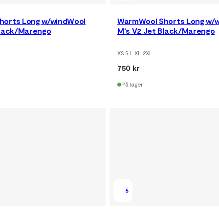
horts Long w/windWool
WarmWool Shorts Long w/
Black/Marengo
M's V2 Jet Black/Marengo
XS S L XL 2XL
750 kr
På lager
5