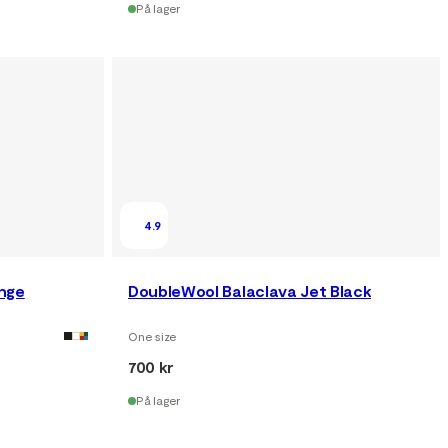
På lager
4.9
ange
DoubleWool Balaclava Jet Black
One size
700 kr
På lager