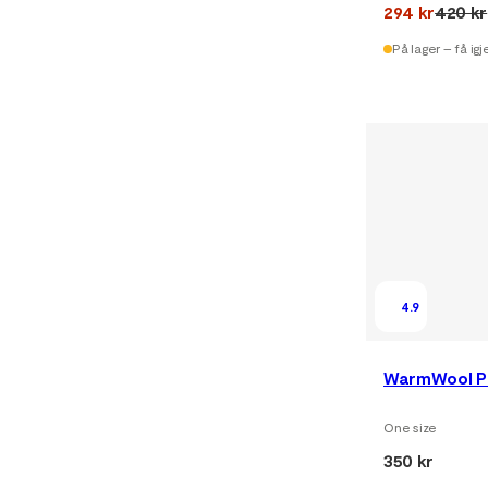
294 kr
420 kr
På lager – få igj
4.9
WarmWool P
One size
350 kr