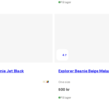
På lager
4.7
nie Jet Black
Explorer Beanie Beige Mel
One size
500 kr
På lager