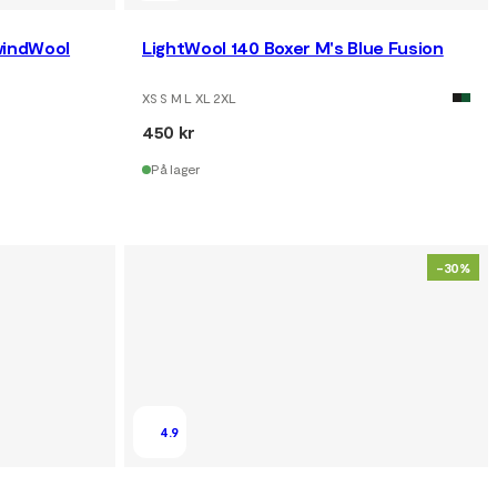
windWool
LightWool 140 Boxer M's Blue Fusion
XS S M L XL 2XL
450 kr
På lager
-30%
4.9