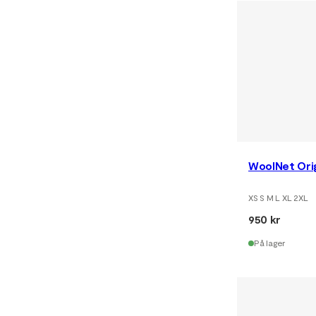
WoolNet Orig
XS S M L XL 2XL
950 kr
På lager