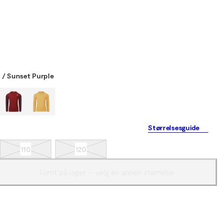
 / Sunset Purple
Størrelsesguide
110
120
Tomt på lager – velg en annen størrelse