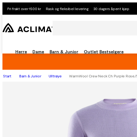
Fri frakt over 1500 kr
Rask og fleksibel levering
30 dagers åpent kjøp
Herre
Dame
Barn & Junior
Outlet
Bestselgere
Start
Barn & Junior
Ulltrøye
WarmWool Crew Neck Ch Purple Rose/S