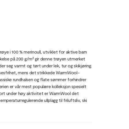
ye i 100 % merinoull, utviklet for aktive barn
kelse på 200 g/m² gir denne trøyen utmerket
der seg varmt og tørt under lek, tur og skikjøring.
lsesfrihet, mens det strikkede WarmWool-
lassiske rundhalsen og flate sømmer forhindrer
rien er vår mest populære kolleksjon spesielt
fort under høy aktivitet er WarmWool det
peraturregulerende ullplagg til friluftsliv, ski