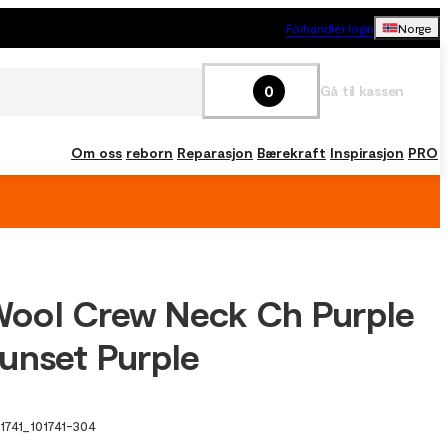
Forhandler login
Norge
0
Gå til kassen
Om oss
reborn
Reparasjon
Bærekraft
Inspirasjon
PRO
ool Crew Neck Ch Purple
unset Purple
1741
_
101741-304