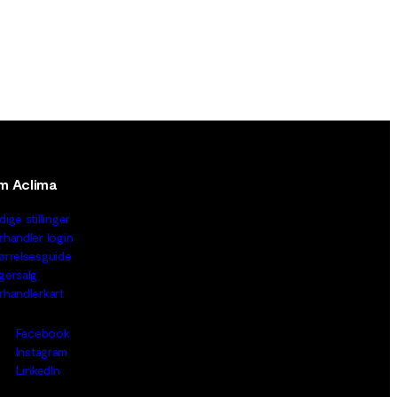
m Aclima
dige stillinger
rhandler login
ørrelsesguide
gersalg
rhandlerkart
Facebook
Instagram
LinkedIn