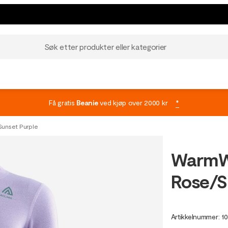
Søk etter produkter eller kategorier
Få gratis
Beanie
ved kjøp over 2000 kr
*
unset Purple
WarmW
Rose/S
Artikkelnummer
:
10