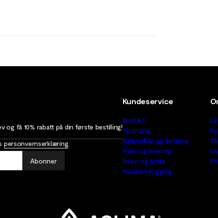
Kundeservice
O
Kontakt
Le
 og få 10% rabatt på din første bestilling!
Sponsing
Fo
Kjøpsvilkår og betaling
St
as
personvernserklæring
.
Frakt og levering
La
Abonner
Retur og bytte
Fo
Kundeinnlogging