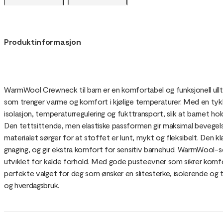
Produktinformasjon
WarmWool Crewneck til barn er en komfortabel og funksjonell ulltrø
som trenger varme og komfort i kjølige temperaturer. Med en tyk
isolasjon, temperaturregulering og fukttransport, slik at barnet hol
Den tettsittende, men elastiske passformen gir maksimal bevege
materialet sørger for at stoffet er lunt, mykt og fleksibelt. Den k
gnaging, og gir ekstra komfort for sensitiv barnehud. WarmWool-se
utviklet for kalde forhold. Med gode pusteevner som sikrer kom
perfekte valget for deg som ønsker en slitesterke, isolerende og tem
og hverdagsbruk.