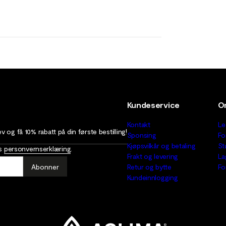
Kundeservice
O
Kontakt
Le
 og få 10% rabatt på din første bestilling!
Sponsing
Fo
Kjøpsvilkår og betaling
St
as
personvernserklæring
.
Frakt og levering
La
Abonner
Retur og bytte
Fo
Kundeinnlogging