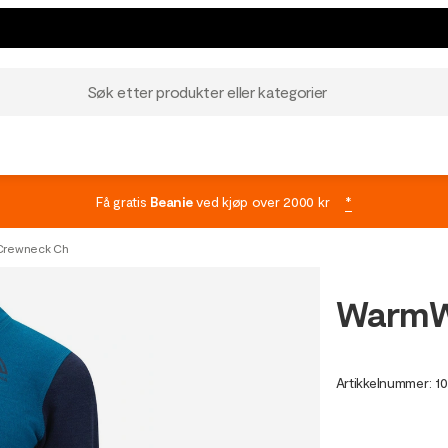
Søk etter produkter eller kategorier
Få gratis
Beanie
ved kjøp over 2000 kr
*
rewneck Ch
WarmW
Artikkelnummer
:
10