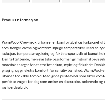
Produktinformasjon
WarmWool Crewneck til barn er en komfortabel og funksjonell ulltrø
som trenger varme og komfort i kjølige temperaturer. Med en tyk
isolasjon, temperaturregulering og fukttransport, slik at barnet hol
Den tettsittende, men elastiske passformen gir maksimal bevege
materialet sørger for at stoffet er lunt, mykt og fleksibelt. Den k
gnaging, og gir ekstra komfort for sensitiv barnehud. WarmWool-se
utviklet for kalde forhold. Med gode pusteevner som sikrer kom
perfekte valget for deg som ønsker en slitesterke, isolerende og tem
og hverdagsbruk.