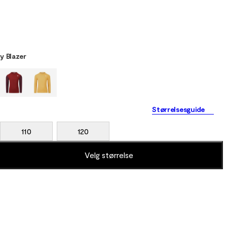
y Blazer
Størrelsesguide
110
120
Velg størrelse