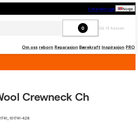
Forhandler login
Norge
0
Gå til kassen
Om oss
reborn
Reparasjon
Bærekraft
Inspirasjon
PRO
ool Crewneck Ch
1741
_
101741-428