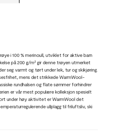
ye i 100 % merinoull, utviklet for aktive barn
kelse på 200 g/m² gir denne trøyen utmerket
der seg varmt og tørt under lek, tur og skikjøring.
lsesfrihet, mens det strikkede WarmWool-
lassiske rundhalsen og flate sømmer forhindrer
rien er vår mest populære kolleksjon spesielt
fort under høy aktivitet er WarmWool det
peraturregulerende ullplagg til friluftsliv, ski