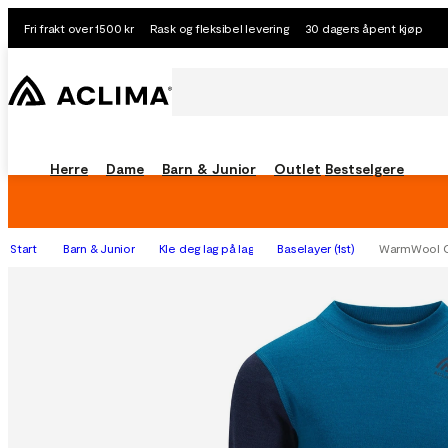
Fri frakt over 1500 kr
Rask og fleksibel levering
30 dagers åpent kjøp
Herre
Dame
Barn & Junior
Outlet
Bestselgere
Start
Barn & Junior
Kle deg lag på lag
Baselayer (1st)
WarmWool C