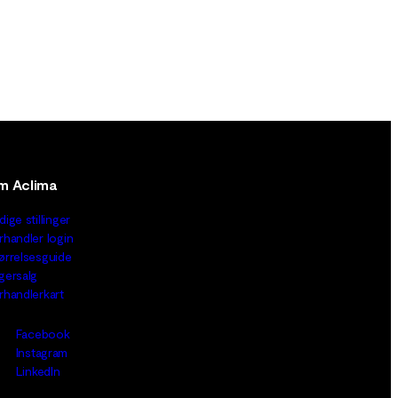
m Aclima
dige stillinger
rhandler login
ørrelsesguide
gersalg
rhandlerkart
Facebook
Instagram
LinkedIn