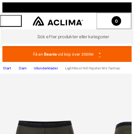
0
Sök efter produkter eller kategorier
Få en
Beanie
vid köp över 2000kr
*
Start
Dam
Ullunderkläder
LightWool 140 Hipster W's Tarmac