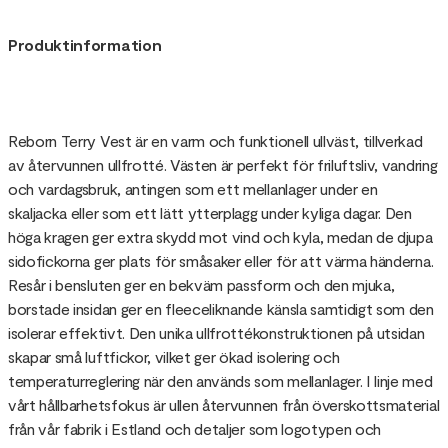
Produktinformation
Reborn Terry Vest är en varm och funktionell ullväst, tillverkad
av återvunnen ullfrotté. Västen är perfekt för friluftsliv, vandring
och vardagsbruk, antingen som ett mellanlager under en
skaljacka eller som ett lätt ytterplagg under kyliga dagar. Den
höga kragen ger extra skydd mot vind och kyla, medan de djupa
sidofickorna ger plats för småsaker eller för att värma händerna.
Resår i bensluten ger en bekväm passform och den mjuka,
borstade insidan ger en fleeceliknande känsla samtidigt som den
isolerar effektivt. Den unika ullfrottékonstruktionen på utsidan
skapar små luftfickor, vilket ger ökad isolering och
temperaturreglering när den används som mellanlager. I linje med
vårt hållbarhetsfokus är ullen återvunnen från överskottsmaterial
från vår fabrik i Estland och detaljer som logotypen och