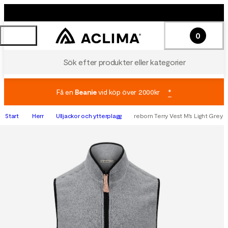
0
Sök efter produkter eller kategorier
Få en
Beanie
vid köp över 2000kr
*
Start
Herr
Ulljackor och ytterplagg
reborn Terry Vest M's Light Grey