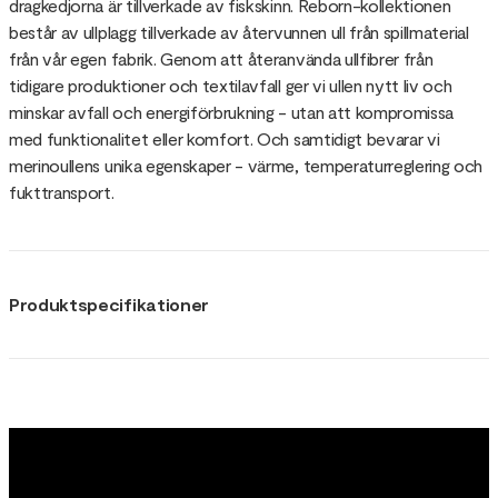
dragkedjorna är tillverkade av fiskskinn. Reborn-kollektionen
består av ullplagg tillverkade av återvunnen ull från spillmaterial
från vår egen fabrik. Genom att återanvända ullfibrer från
tidigare produktioner och textilavfall ger vi ullen nytt liv och
minskar avfall och energiförbrukning - utan att kompromissa
med funktionalitet eller komfort. Och samtidigt bevarar vi
merinoullens unika egenskaper - värme, temperaturreglering och
fukttransport.
Produktspecifikationer