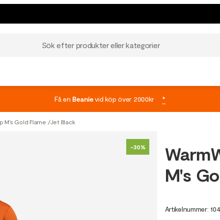
Sök efter produkter eller kategorier
Få en
Beanie
vid köp över 2000kr
*
M's Gold Flame /Jet Black
WarmW
-30%
M's Go
Artikelnummer
:
10