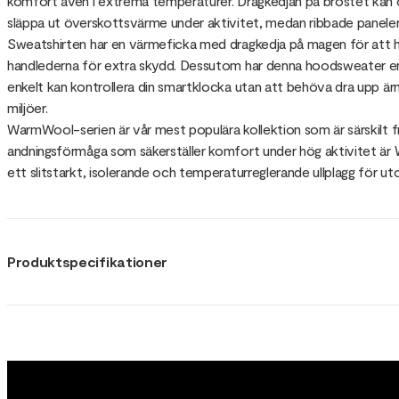
komfort även i extrema temperaturer. Dragkedjan på bröstet kan öp
släppa ut överskottsvärme under aktivitet, medan ribbade paneler
Sweatshirten har en värmeficka med dragkedja på magen för att h
handlederna för extra skydd. Dessutom har denna hoodsweater en 
enkelt kan kontrollera din smartklocka utan att behöva dra upp är
miljöer.
WarmWool-serien är vår mest populära kollektion som är särskilt 
andningsförmåga som säkerställer komfort under hög aktivitet är 
ett slitstarkt, isolerande och temperaturreglerande ullplagg för u
Produktspecifikationer