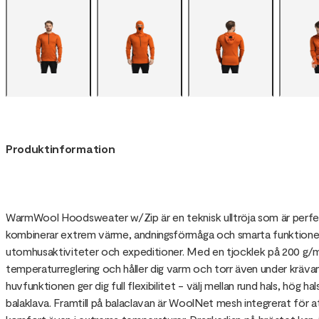
Produktinformation
WarmWool Hoodsweater w/Zip är en teknisk ulltröja som är perfek
kombinerar extrem värme, andningsförmåga och smarta funktioner, vi
utomhusaktiviteter och expeditioner. Med en tjocklek på 200 g/m²
temperaturreglering och håller dig varm och torr även under kräv
huvfunktionen ger dig full flexibilitet - välj mellan rund hals, hög h
balaklava. Framtill på balaclavan är WoolNet mesh integrerat för att