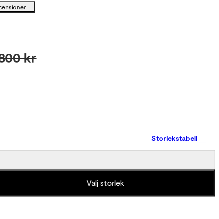
censioner
 800 kr
Storlekstabell
Välj storlek