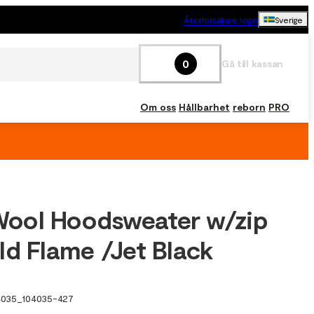
Återförsäljare login
Sverige
0
Gå till kassan
Om oss
Hållbarhet
reborn
PRO
ool Hoodsweater w/zip
ld Flame /Jet Black
4035
_
104035-427