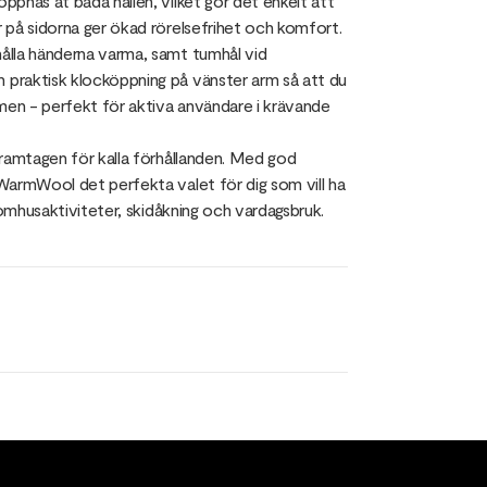
pnas åt båda hållen, vilket gör det enkelt att
 på sidorna ger ökad rörelsefrihet och komfort.
ålla händerna varma, samt tumhål vid
praktisk klocköppning på vänster arm så att du
men - perfekt för aktiva användare i krävande
framtagen för kalla förhållanden. Med god
WarmWool det perfekta valet för dig som vill ha
tomhusaktiviteter, skidåkning och vardagsbruk.