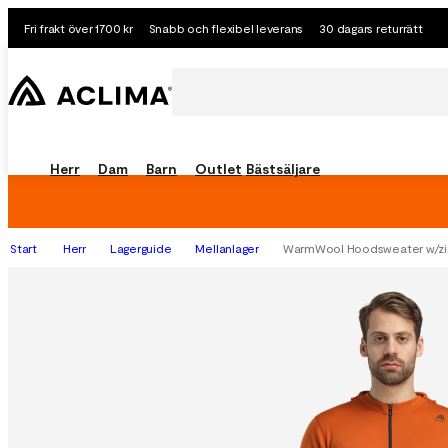
Fri frakt över 1700 kr
Snabb och flexibel leverans
30 dagars returrätt
Herr
Dam
Barn
Outlet
Bästsäljare
Start
Herr
Lagerguide
Mellanlager
WarmWool Hoodsweater w/zip 