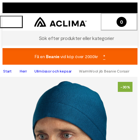
0
Sök efter produkter eller kategorier
Få en
Beanie
vid köp över 2000kr
*
Start
Herr
Ullmössor och kepsar
WarmWool jib Beanie Corsair
-30%