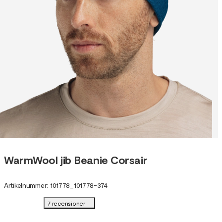
WarmWool jib Beanie Corsair
Artikelnummer
:
101778
_
101778-374
7 recensioner