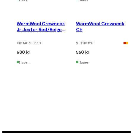
WarmWool Crewneck
WarmWool Crewneck
Jr Jester Red/Beige
Ch
Melange
130 140 150 160
100 110 120
600 kr
550 kr
I lager
I lager