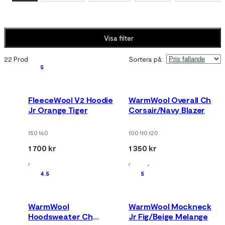
Visa filter
22 Produkter
Sortera på
:
5
FleeceWool V2 Hoodie
WarmWool Overall Ch
Jr Orange Tiger
Corsair/Navy Blazer
150 160
100 110 120
1 700 kr
1 350 kr
I lager
I lager
4.5
5
WarmWool
WarmWool Mockneck
Hoodsweater Ch
Jr Fig/Beige Melange