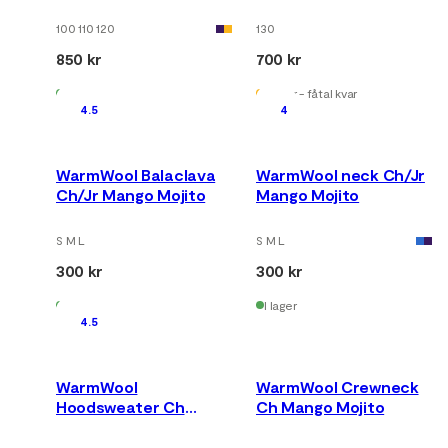
Corsair/Navy Blazer
100 110 120
130
850 kr
700 kr
I lager
I lager - fåtal kvar
4.5
4
WarmWool Balaclava
WarmWool neck Ch/Jr
Ch/Jr Mango Mojito
Mango Mojito
S M L
S M L
300 kr
300 kr
I lager
I lager
4.5
WarmWool
WarmWool Crewneck
Hoodsweater Ch
Ch Mango Mojito
Mango Mojito