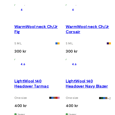
I lager
I lager
4
4
WarmWool neck Ch/Jr
WarmWool neck Ch/Jr
Fig
Corsair
S M L
S M L
300 kr
300 kr
I lager
I lager
4.6
4.6
LightWool 140
LightWool 140
Headover Tarmac
Headover Navy Blazer
One size
One size
+
2
400 kr
400 kr
I lager
I lager