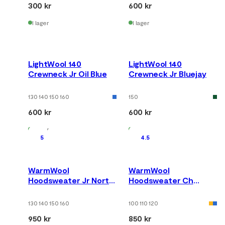
300 kr
600 kr
I lager
I lager
LightWool 140
LightWool 140
Crewneck Jr Oil Blue
Crewneck Jr Bluejay
130 140 150 160
150
600 kr
600 kr
I lager
I lager
5
4.5
WarmWool
WarmWool
Hoodsweater Jr North
Hoodsweater Ch
Atlantic/Navy
Fig/Red Dahlia
Blazer/Reef Waters
130 140 150 160
100 110 120
950 kr
850 kr