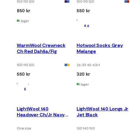
100 110 120
100 110 120
850 kr
550 kr
I lager
I lager
4.6
WarmWool Crewneck
Hotwool Socks Grey
Ch Red Dahlia/Fig
Melange
100 110 120
36-39 40-43
+
1
550 kr
320 kr
I lager
I lager
5
LightWool 140
LightWool 140 Longs Jr
Headover Ch/Jr Navy
Jet Black
Blazer
One size
130 140 150