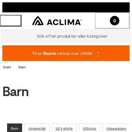
0
Sök efter produkter eller kategorier
Få en
Beanie
vid köp över 2000kr
*
Start
Barn
Barn
Barn
Underställ
Ull t-shirts
Ulltröjor
Ullsweaters