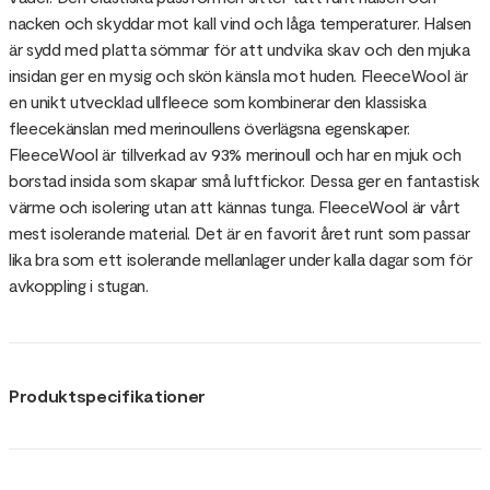
nacken och skyddar mot kall vind och låga temperaturer. Halsen
är sydd med platta sömmar för att undvika skav och den mjuka
insidan ger en mysig och skön känsla mot huden. FleeceWool är
en unikt utvecklad ullfleece som kombinerar den klassiska
fleecekänslan med merinoullens överlägsna egenskaper.
FleeceWool är tillverkad av 93% merinoull och har en mjuk och
borstad insida som skapar små luftfickor. Dessa ger en fantastisk
värme och isolering utan att kännas tunga. FleeceWool är vårt
mest isolerande material. Det är en favorit året runt som passar
lika bra som ett isolerande mellanlager under kalla dagar som för
avkoppling i stugan.
Produktspecifikationer