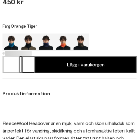
450 kr
Färg
Orange Tiger
Lägg i varukorgen
Produktinformation
FleeceWool Headover är en mjuk, varm och skön ullhalsduk som
är perfekt för vandring, skidåkning och utomhusaktiviteter i kallt
väder. Den elastiska passformen sitter tätt runt halsen och