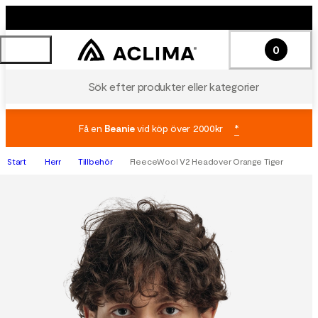
0
Sök efter produkter eller kategorier
Få en
Beanie
vid köp över 2000kr
*
Start
Herr
Tillbehör
FleeceWool V2 Headover Orange Tiger