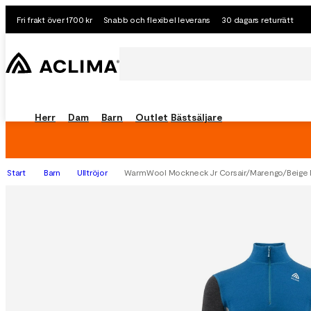
Fri frakt över 1700 kr
Snabb och flexibel leverans
30 dagars returrätt
Herr
Dam
Barn
Outlet
Bästsäljare
Start
Barn
Ulltröjor
WarmWool Mockneck Jr Corsair/Marengo/Beige