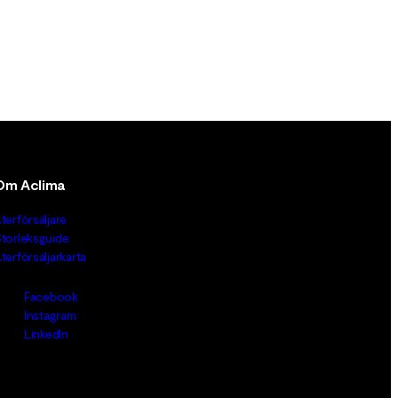
Om Aclima
terförsäljare
torleksguide
terförsäljarkarta
Facebook
Instagram
LinkedIn