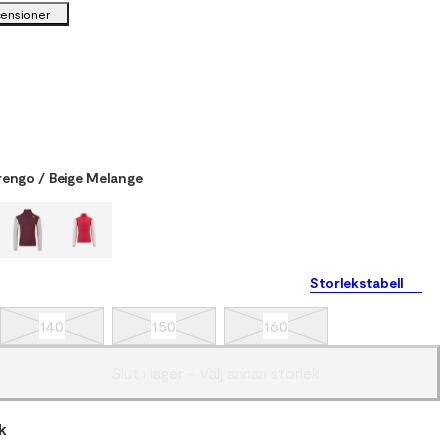
censioner
rengo / Beige Melange
Storlekstabell
140
150
160
Slut i lager - Välj annan storlek
k