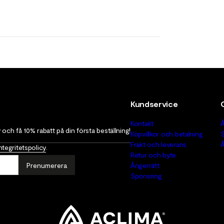
Kundservice
Kontakt
Å
v och få 10% rabatt på din första beställning!
Köpvillkor och betalning
S
Frakt och leverans
Å
ntegritetspolicy
.
Retur och byte
Prenumerera
Ångerrätt
Sponsring