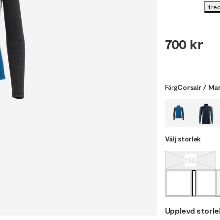
1 re
700 kr
Färg
Corsair / Ma
Välj storlek
130
Upplevd storle