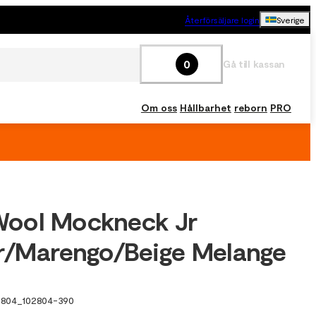
Återförsäljare login
Sverige
0
Gå till kassan
Om oss
Hållbarhet
reborn
PRO
ool Mockneck Jr
r/Marengo/Beige Melange
2804
_
102804-390