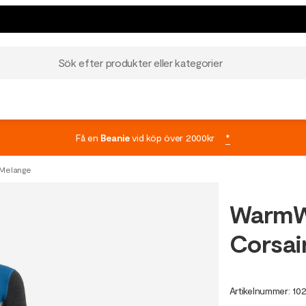
Sök efter produkter eller kategorier
Få en
Beanie
vid köp över 2000kr
*
 Melange
WarmW
Corsai
Artikelnummer
:
10