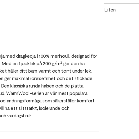
Liten
a med dragkedja i 100% merinoull, designad för
 Med en tjocklek på 200 g/m² ger den här
ket håller ditt barn varmt och torrt under lek,
n ger maximal rörelsefrihet och det stickade
Den klassiska runda halsen och de platta
hud. WarmWool-serien är vår mest populära
d god andningsförmåga som säkerställer komfort
l ha ett slitstarkt, isolerande och
och vardagsbruk.