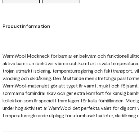
Produktinformation
WarmWool Mockneck för barn är en bekväm och funktionell ulltröj
aktiva barn som behöver värme och komfort i svala temperaturer.
tröjan utmärkt isolering, temperaturreglering och fukttransport, vil
vandring och skidåkning. Den åtsittande men stretchiga passforme
WarmWool-materialet gör att tyget är varmt, mjukt och följsamt. 
sömmarna förhindrar skav och ger extra komfort för känslig barn
kollektion som är speciellt framtagen för kalla förhållanden. Me
under hög aktivitet är WarmWool det perfekta valet för dig som vil
temperaturreglerande ullplagg för utomhusaktiviteter, skidåkning 